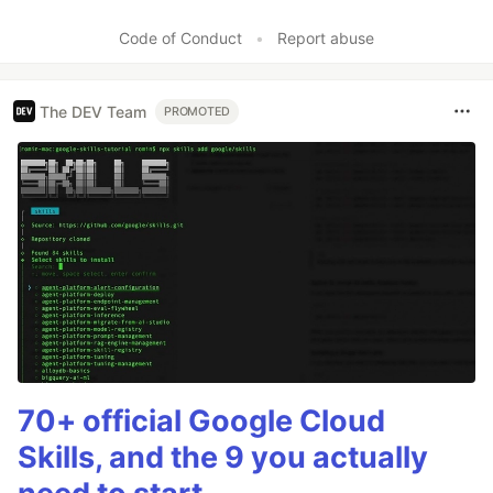
Code of Conduct
•
Report abuse
The DEV Team
PROMOTED
70+ official Google Cloud
Skills, and the 9 you actually