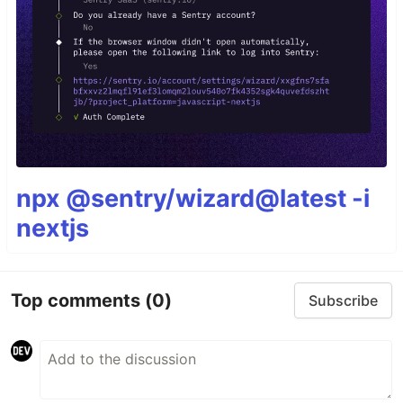
npx @sentry/wizard@latest -i
nextjs
Top comments
(0)
Subscribe