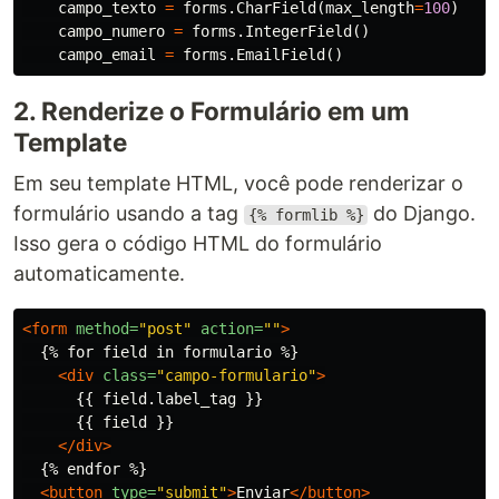
campo_texto
=
forms
.
CharField
(
max_length
=
100
)
campo_numero
=
forms
.
IntegerField
()
campo_email
=
forms
.
EmailField
()
2. Renderize o Formulário em um
Template
Em seu template HTML, você pode renderizar o
formulário usando a tag
do Django.
{% formlib %}
Isso gera o código HTML do formulário
automaticamente.
<form
method=
"post"
action=
""
>
  {% for field in formulario %}

<div
class=
"campo-formulario"
>
      {{ field.label_tag }}

      {{ field }}

</div>
  {% endfor %}

<button
type=
"submit"
>
Enviar
</button>