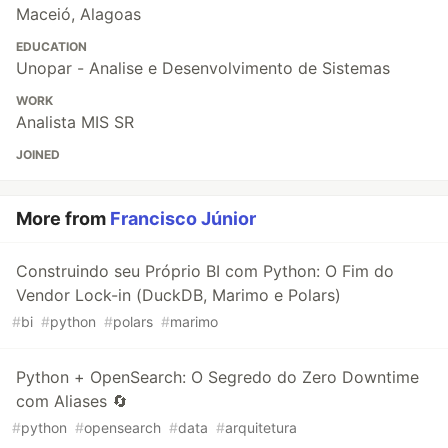
Maceió, Alagoas
EDUCATION
Unopar - Analise e Desenvolvimento de Sistemas
WORK
Analista MIS SR
JOINED
More from
Francisco Júnior
Construindo seu Próprio BI com Python: O Fim do
Vendor Lock-in (DuckDB, Marimo e Polars)
#
bi
#
python
#
polars
#
marimo
Python + OpenSearch: O Segredo do Zero Downtime
com Aliases 🔄
#
python
#
opensearch
#
data
#
arquitetura