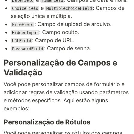
DateField
TimeField
e
: Campos de
ChoiceField
MultipleChoiceField
seleção única e múltipla.
: Campo de upload de arquivo.
FileField
: Campo oculto.
HiddenInput
: Campo de URL.
URLField
: Campo de senha.
PasswordField
Personalização de Campos e
Validação
Você pode personalizar campos de formulário e
adicionar regras de validação usando parâmetros
e métodos específicos. Aqui estão alguns
exemplos:
Personalização de Rótulos
Você pode personalizar os rótulos dos campos