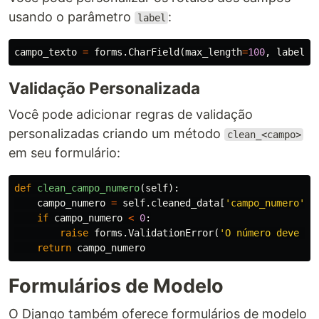
usando o parâmetro
:
label
campo_texto
=
forms
.
CharField
(
max_length
=
100
,
label
=
'
Validação Personalizada
Você pode adicionar regras de validação
personalizadas criando um método
clean_<campo>
em seu formulário:
def
clean_campo_numero
(
self
):
campo_numero
=
self
.
cleaned_data
[
'campo_numero'
]
if
campo_numero
<
0
:
raise
forms
.
ValidationError
(
'O número deve se
return
campo_numero
Formulários de Modelo
O Django também oferece formulários de modelo