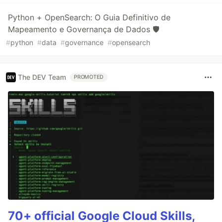
Python + OpenSearch: O Guia Definitivo de
Mapeamento e Governança de Dados 🛡️
#
python
#
data
#
governance
#
opensearch
The DEV Team
PROMOTED
70+ official Google Cloud Skills,