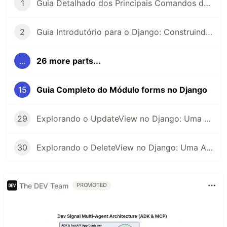
1
Guia Detalhado dos Principais Comandos do Django com Exemplos
2
Guia Introdutório para o Django: Construindo Aplicações Web em Python
...
26 more parts...
15
Guia Completo do Módulo forms no Django
29
Explorando o UpdateView no Django: Uma Abordagem Detalhada para Atualizações
30
Explorando o DeleteView no Django: Uma Análise Detalhada da Exclusão de Registros
The DEV Team
PROMOTED