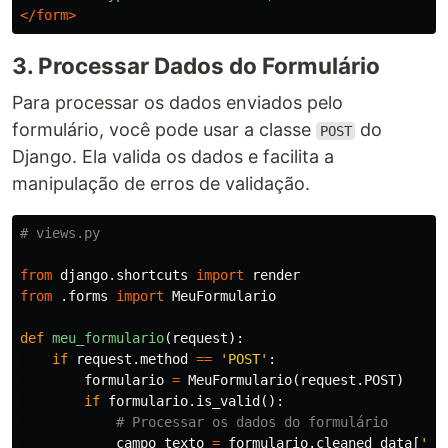
</form>
3. Processar Dados do Formulário
Para processar os dados enviados pelo
formulário, você pode usar a classe
do
POST
Django. Ela valida os dados e facilita a
manipulação de erros de validação.
from
django.shortcuts
import
render
from
.forms
import
MeuFormulario
def
meu_formulario
(
request
):
if
request
.
method
==
'POST'
:
formulario
=
MeuFormulario
(
request
.
POST
)
if
formulario
.
is_valid
():
campo_texto
=
formulario
.
cleaned_data
[
'ca