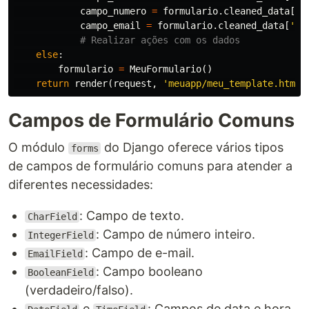
campo_numero
=
formulario
.
cleaned_data
[
'c
campo_email
=
formulario
.
cleaned_data
[
'ca
else
:
formulario
=
MeuFormulario
()
return
render
(
request
,
'meuapp/meu_template.html'
Campos de Formulário Comuns
O módulo
do Django oferece vários tipos
forms
de campos de formulário comuns para atender a
diferentes necessidades:
: Campo de texto.
CharField
: Campo de número inteiro.
IntegerField
: Campo de e-mail.
EmailField
: Campo booleano
BooleanField
(verdadeiro/falso).
e
: Campos de data e hora.