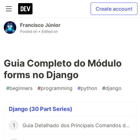
Create account
Francisco Júnior
Posted on
• Edited on
Guia Completo do Módulo
forms no Django
#
beginners
#
programming
#
python
#
django
Django (30 Part Series)
1
Guia Detalhado dos Principais Comandos do Django com Exemplos