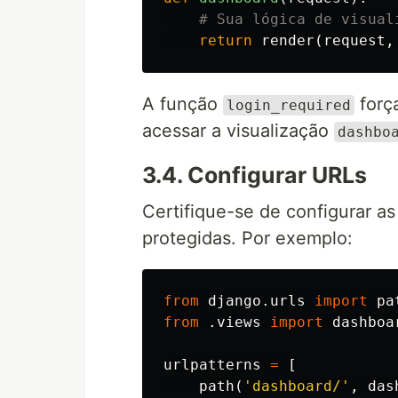
return
render
(
request
,
A função
força
login_required
acessar a visualização
dashbo
3.4. Configurar URLs
Certifique-se de configurar a
protegidas. Por exemplo:
from
django.urls
import
pa
from
.views
import
dashboa
urlpatterns
=
[
path
(
'dashboard/'
,
das