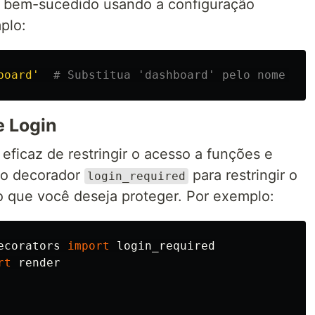
n bem-sucedido usando a configuração
plo:
board'
e Login
ficaz de restringir o acesso a funções e
 o decorador
para restringir o
login_required
o que você deseja proteger. Por exemplo:
ecorators
import
login_required
rt
render