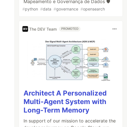
Mapeamento e Governança de Dados 🛡️
#
python
#
data
#
governance
#
opensearch
The DEV Team
PROMOTED
Architect A Personalized
Multi-Agent System with
Long-Term Memory
In support of our mission to accelerate the