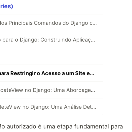
ries)
Guia Detalhado dos Principais Comandos do Django com Exemplos
Guia Introdutório para o Django: Construindo Aplicações Web em Python
Guia Completo para Restringir o Acesso a um Site em Django Apenas após o Login
Explorando o UpdateView no Django: Uma Abordagem Detalhada para Atualizações
Explorando o DeleteView no Django: Uma Análise Detalhada da Exclusão de Registros
ão autorizado é uma etapa fundamental para