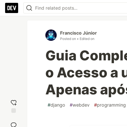
Francisco Júnior
Posted on
• Edited on
Guia Comple
o Acesso a 
Apenas após
#
django
#
webdev
#
programming
Add
reaction