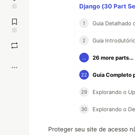
Django (30 Part Se
Jump to
Comments
1
Save
2
Boost
26 more parts...
...
22
29
30
Proteger seu site de acesso n