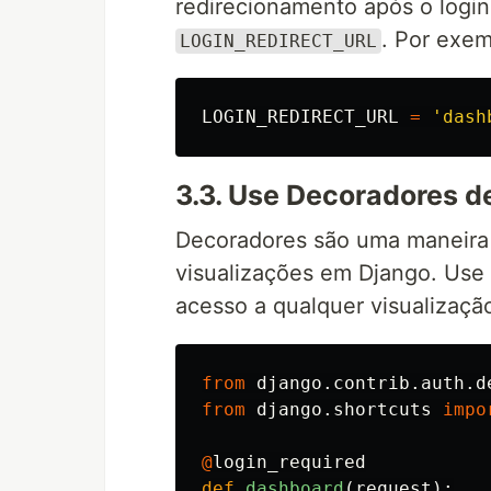
redirecionamento após o logi
. Por exem
LOGIN_REDIRECT_URL
LOGIN_REDIRECT_URL
=
'dash
3.3. Use Decoradores d
Decoradores são uma maneira e
visualizações em Django. Use
acesso a qualquer visualizaçã
from
django.contrib.auth.d
from
django.shortcuts
impo
@
login_required
def
dashboard
(
request
):