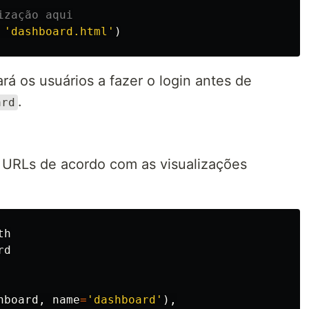
'dashboard.html'
)
rá os usuários a fazer o login antes de
.
ard
s URLs de acordo com as visualizações
th
rd
hboard
,
name
=
'dashboard'
),