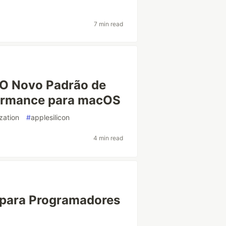
7 min read
 O Novo Padrão de
formance para macOS
zation
#
applesilicon
4 min read
e para Programadores