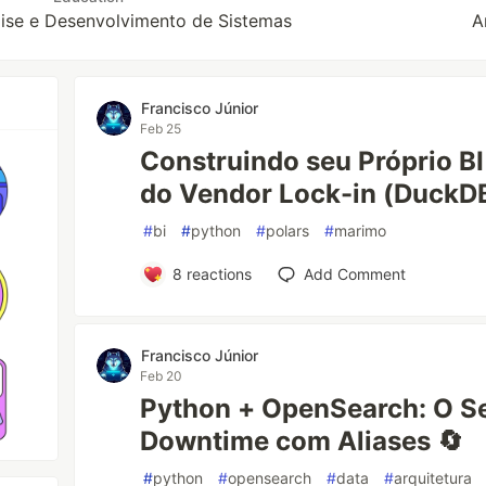
lise e Desenvolvimento de Sistemas
A
Francisco Júnior
Feb 25
Construindo seu Próprio B
do Vendor Lock-in (DuckDB
#
bi
#
python
#
polars
#
marimo
8
reactions
Add Comment
Francisco Júnior
Feb 20
Python + OpenSearch: O S
Downtime com Aliases 🔄
#
python
#
opensearch
#
data
#
arquitetura