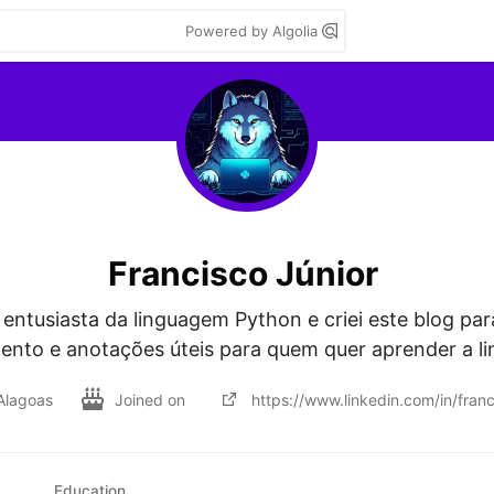
Powered by Algolia
Francisco Júnior
 entusiasta da linguagem Python e criei este blog par
nto e anotações úteis para quem quer aprender a l
Alagoas
Joined on
https://www.linkedin.com/in/franc
Education