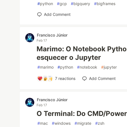
#
python
#
gcp
#
bigquery
#
bigframes
Add Comment
Francisco Júnior
Feb 17
Marimo: O Notebook Python
esquecer o Jupyter
#
marimo
#
python
#
notebook
#
jupyter
7
reactions
Add Comment
Francisco Júnior
Feb 17
O Terminal: Do CMD/PowerS
#
mac
#
windows
#
migrate
#
zsh