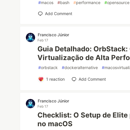
#
macos
#
bash
#
performance
#
opensource
Add Comment
Francisco Júnior
Feb 17
Guia Detalhado: OrbStack:
Virtualização de Alta Per
#
orbstack
#
dockeralternative
#
macosvirtuali
1
reaction
Add Comment
Francisco Júnior
Feb 17
Checklist: O Setup de Elit
no macOS