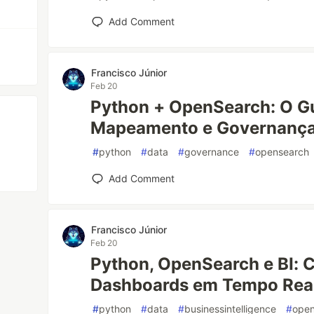
Add Comment
Francisco Júnior
Feb 20
Python + OpenSearch: O Gu
Mapeamento e Governança 
#
python
#
data
#
governance
#
opensearch
Add Comment
Francisco Júnior
Feb 20
Python, OpenSearch e BI: 
Dashboards em Tempo Rea
#
python
#
data
#
businessintelligence
#
ope