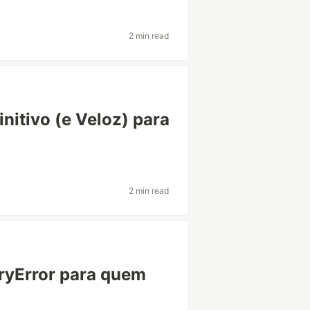
2 min read
nitivo (e Veloz) para
2 min read
ryError para quem