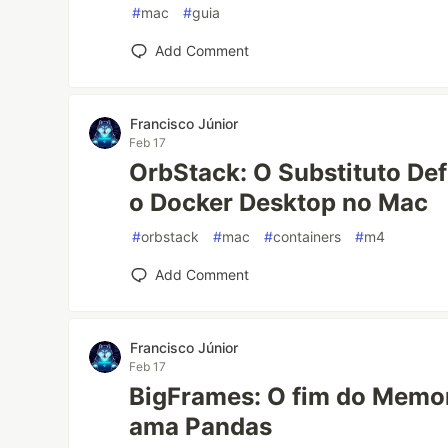
#
mac
#
guia
Add Comment
Francisco Júnior
Feb 17
OrbStack: O Substituto Defi
o Docker Desktop no Mac
#
orbstack
#
mac
#
containers
#
m4
Add Comment
Francisco Júnior
Feb 17
BigFrames: O fim do Memo
ama Pandas