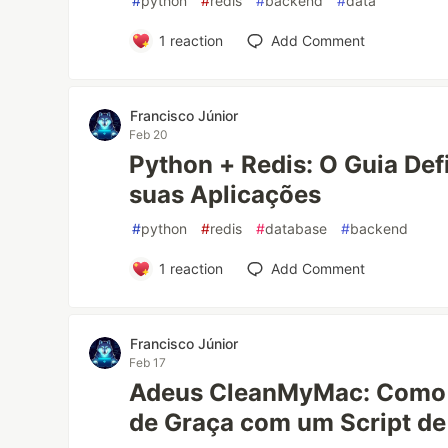
#
python
#
redis
#
backend
#
data
1
reaction
Add Comment
Francisco Júnior
Feb 20
Python + Redis: O Guia Defi
suas Aplicações
#
python
#
redis
#
database
#
backend
1
reaction
Add Comment
Francisco Júnior
Feb 17
Adeus CleanMyMac: Como 
de Graça com um Script de