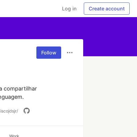
Log in
Create account
Follow
a compartilhar 
inguagem. 
iscojdsjr/
Work