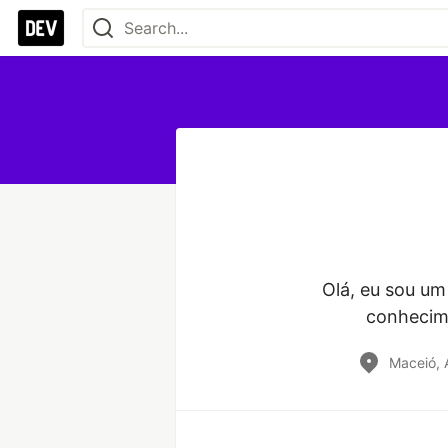
Olá, eu sou um
conhecime
Maceió, 