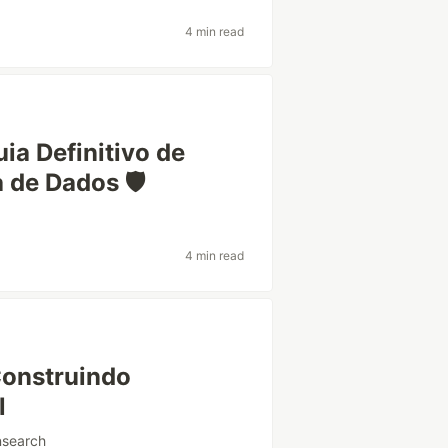
4 min read
ia Definitivo de
de Dados 🛡️
4 min read
Construindo
l
nsearch