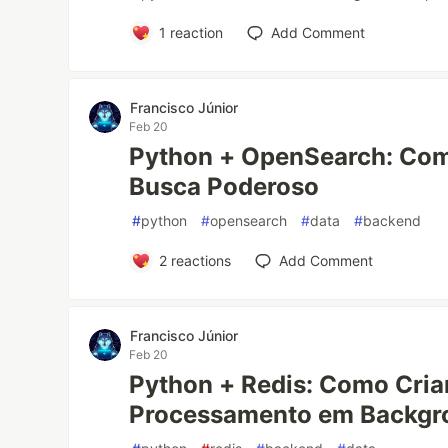
1
reaction
Add Comment
Francisco Júnior
Feb 20
Python + OpenSearch: Com
Busca Poderoso
#
python
#
opensearch
#
data
#
backend
2
reactions
Add Comment
Francisco Júnior
Feb 20
Python + Redis: Como Criar
Processamento em Backgr