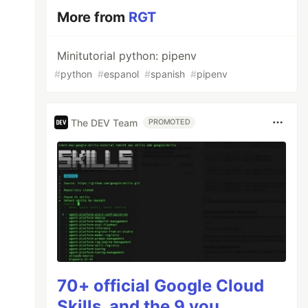
More from
RGT
Minitutorial python: pipenv
#
python
#
espanol
#
spanish
#
pipenv
The DEV Team
PROMOTED
70+ official Google Cloud
Skills, and the 9 you