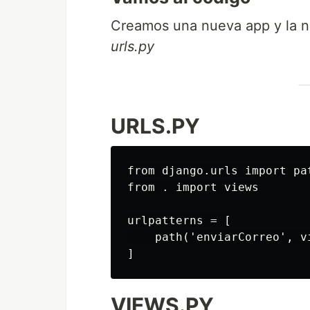
Creamos una nueva app y la n
urls.py
URLS.PY
from django.urls import pat
from . import views

urlpatterns = [

    path('enviarCorreo', v
VIEWS.PY