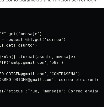
ET.get('mensaje')

 = request.GET.get('correo')

T.get('asunto')

}\n\n{}'.format(asunto, mensaje)

MTP('smtp.gmail.com','587')

EO_ORIGEN@gmail.com','CONTRASENA')

ORREO_ORIGEN@gmail.com', correo_electronico, b
e({'status':True, 'mensaje':'Correo enviado ex