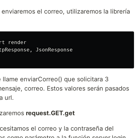
enviaremos el correo, utilizaremos la librería
t render

tpResponse, JsonResponse

llame enviarCorreo() que solicitara 3
ensaje, correo. Estos valores serán pasados
 url.
lizaremos
request.GET.get
cesitamos el correo y la contraseña del
os como parámetro a la función server.login