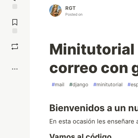
RGT
Jump to
Posted on
Comments
Save
Minitutorial
Boost
correo con 
#
mail
#
django
#
minitutorial
#
es
Bienvenidos a un nu
En esta ocasión les enseñare 
Vamos al código