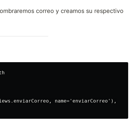
ombraremos correo y creamos su respectivo
h

iews.enviarCorreo, name='enviarCorreo'),
