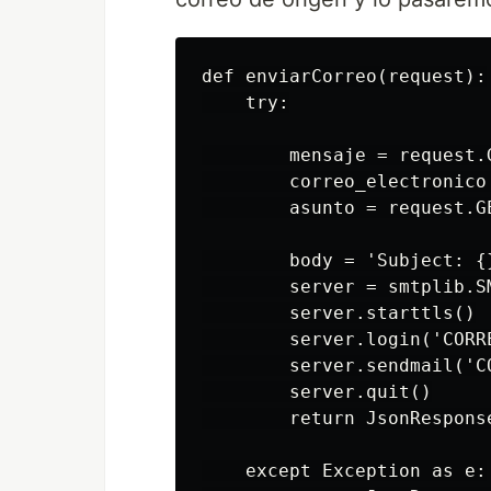
def enviarCorreo(request):

    try:

        mensaje = request.G
        correo_electronico
        asunto = request.GE
        body = 'Subject: {
        server = smtplib.S
        server.starttls()

        server.login('CORR
        server.sendmail('C
        server.quit()

        return JsonRespons
    except Exception as e:
