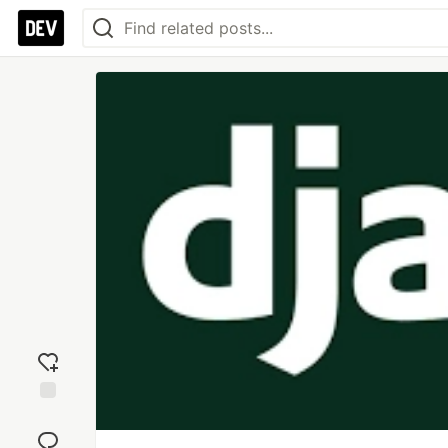
Add
reaction