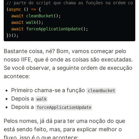
// parte do script que chama as funções na ordem corr
(
async
()
=>
{
await
cleanBucket
();
await
walk
();
await
forceApplicationUpdate
();
})();
Bastante coisa, né? Bom, vamos começar pelo
nosso IIFE, que é onde as coisas são executadas.
Se você observar, a seguinte ordem de execução
acontece:
Primeiro chama-se a função
cleanBucket
Depois a
walk
Depois a
forceApplicationUpdate
Pelos nomes, já dá para ter uma noção do que
está sendo feito, mas, para explicar melhor o
fluxo, isso é o que acontece: