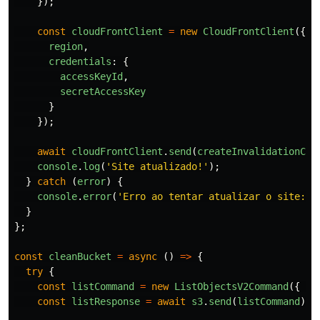
});
const
cloudFrontClient
=
new
CloudFrontClient
({
region
,
credentials
:
{
accessKeyId
,
secretAccessKey
}
});
await
cloudFrontClient
.
send
(
createInvalidationCom
console
.
log
(
'
Site atualizado!
'
);
}
catch
(
error
)
{
console
.
error
(
'
Erro ao tentar atualizar o site: 
'
}
};
const
cleanBucket
=
async
()
=>
{
try
{
const
listCommand
=
new
ListObjectsV2Command
({
Bu
const
listResponse
=
await
s3
.
send
(
listCommand
);