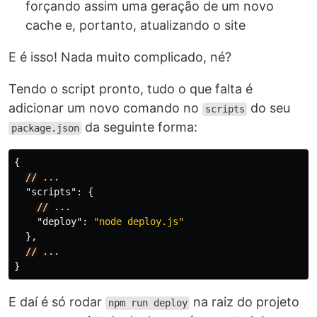
forçando assim uma geração de um novo
cache e, portanto, atualizando o site
E é isso! Nada muito complicado, né?
Tendo o script pronto, tudo o que falta é
adicionar um novo comando no
do seu
scripts
da seguinte forma:
package.json
{
//
...
"scripts"
:
{
//
...
"deploy"
:
"node deploy.js"
},
//
...
}
E daí é só rodar
na raiz do projeto
npm run deploy