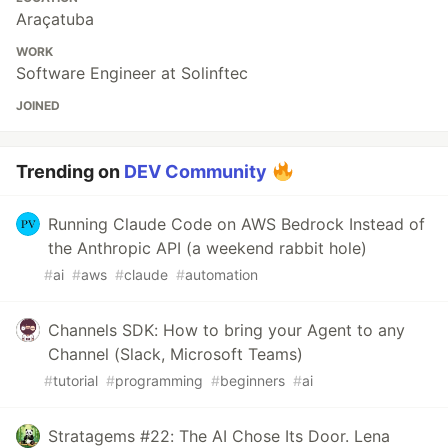
Araçatuba
WORK
Software Engineer at Solinftec
JOINED
Trending on
DEV Community
Running Claude Code on AWS Bedrock Instead of
the Anthropic API (a weekend rabbit hole)
#
ai
#
aws
#
claude
#
automation
Channels SDK: How to bring your Agent to any
Channel (Slack, Microsoft Teams)
#
tutorial
#
programming
#
beginners
#
ai
Stratagems #22: The AI Chose Its Door. Lena