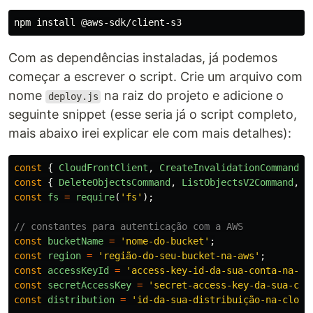
npm 
install
Com as dependências instaladas, já podemos
começar a escrever o script. Crie um arquivo com
nome
na raiz do projeto e adicione o
deploy.js
seguinte snippet (esse seria já o script completo,
mais abaixo irei explicar ele com mais detalhes):
const
{
CloudFrontClient
,
CreateInvalidationCommand
}
const
{
DeleteObjectsCommand
,
ListObjectsV2Command
,
P
const
fs
=
require
(
'
fs
'
);
// constantes para autenticação com a AWS
const
bucketName
=
'
nome-do-bucket
'
;
const
region
=
'
região-do-seu-bucket-na-aws
'
;
const
accessKeyId
=
'
access-key-id-da-sua-conta-na-aw
const
secretAccessKey
=
'
secret-access-key-da-sua-con
const
distribution
=
'
id-da-sua-distribuição-na-cloud