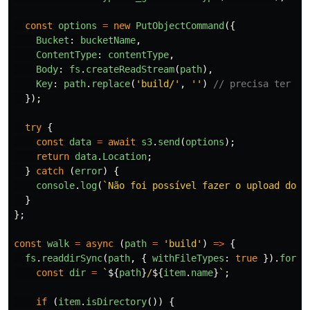
const
options
=
new
PutObjectCommand
({
Bucket
:
bucketName
,
ContentType
:
contentType
,
Body
:
fs
.
createReadStream
(
path
),
Key
:
path
.
replace
(
'
build/
'
,
''
)
// precisa ter o 
});
try
{
const
data
=
await
s3
.
send
(
options
);
return
data
.
Location
;
}
catch
(
error
)
{
console
.
log
(
`Não foi possível fazer o upload do 
$
}
};
const
walk
=
async
(
path
=
'
build
'
)
=>
{
fs
.
readdirSync
(
path
,
{
withFileTypes
:
true
}).
forEa
const
dir
=
`
${
path
}
/
${
item
.
name
}
`
;
if
(
item
.
isDirectory
())
{