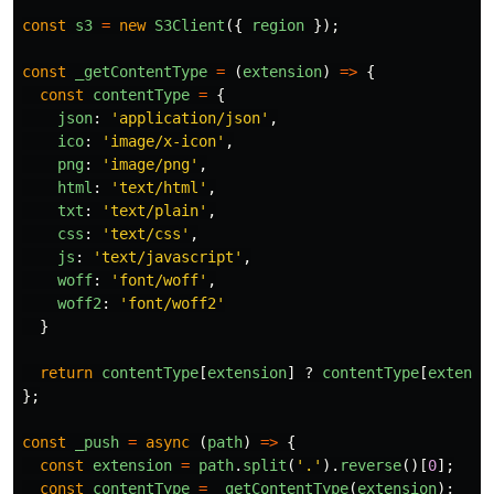
const
s3
=
new
S3Client
({
region
});
const
_getContentType
=
(
extension
)
=>
{
const
contentType
=
{
json
:
'
application/json
'
,
ico
:
'
image/x-icon
'
,
png
:
'
image/png
'
,
html
:
'
text/html
'
,
txt
:
'
text/plain
'
,
css
:
'
text/css
'
,
js
:
'
text/javascript
'
,
woff
:
'
font/woff
'
,
woff2
:
'
font/woff2
'
}
return
contentType
[
extension
]
?
contentType
[
extensi
};
const
_push
=
async
(
path
)
=>
{
const
extension
=
path
.
split
(
'
.
'
).
reverse
()[
0
];
const
contentType
=
_getContentType
(
extension
);