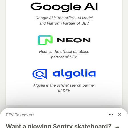
Google AI is the official AI Model
and Platform Partner of DEV
Neon is the official database
partner of DEV
Algolia is the official search partner
of DEV
DEV Takeovers
DEV Community
— A space to discuss and keep up software
development and manage your software career
Want a glowing Sentry skateboard? 🛹