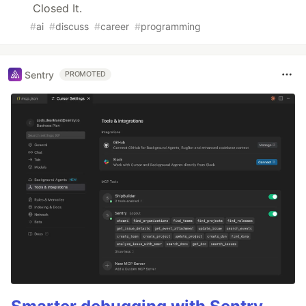
Closed It.
#
ai
#
discuss
#
career
#
programming
Sentry
PROMOTED