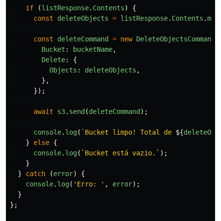
if
(
listResponse
.
Contents
)
{
const
deleteObjects
=
listResponse
.
Contents
.
map
const
deleteCommand
=
new
DeleteObjectsCommand
(
Bucket
:
bucketName
,
Delete
:
{
Objects
:
deleteObjects
,
},
});
await
s3
.
send
(
deleteCommand
);
console
.
log
(
`Bucket limpo! Total de 
${
deleteObj
}
else
{
console
.
log
(
`Bucket está vazio.`
);
}
}
catch
(
error
)
{
console
.
log
(
'
Erro: 
'
,
error
);
}
};