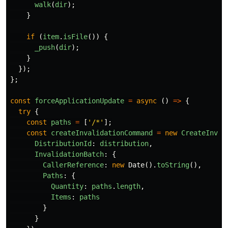
walk
(
dir
);
}
if
(
item
.
isFile
())
{
_push
(
dir
);
}
});
};
const
forceApplicationUpdate
=
async
()
=>
{
try
{
const
paths
=
[
'
/*
'
];
const
createInvalidationCommand
=
new
CreateInval
DistributionId
:
distribution
,
InvalidationBatch
:
{
CallerReference
:
new
Date
().
toString
(),
Paths
:
{
Quantity
:
paths
.
length
,
Items
:
paths
}
}