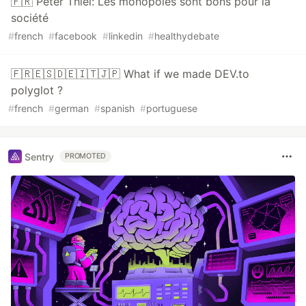
🇫🇷 Peter Thiel: Les monopoles sont bons pour la
société
#
french
#
facebook
#
linkedin
#
healthydebate
🇫🇷🇪🇸🇩🇪🇮🇹🇯🇵 What if we made DEV.to
polyglot ?
#
french
#
german
#
spanish
#
portuguese
Sentry
PROMOTED