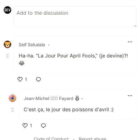
Seif Sekalala
•
Ha-ha. “La Jour Pour April Fools,” (je devine)?!
😂
1
Like
Jean-Michel 🕵🏻‍♂️ Fayard
•
C'est ça, le jour des poissons d'avril :)
1
Like
Code of Conduct
•
Report abuse