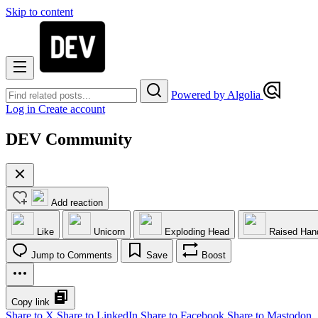
Skip to content
Powered by Algolia
Log in
Create account
DEV Community
Add reaction
Like
Unicorn
Exploding Head
Raised Han
Jump to Comments
Save
Boost
Copy link
Share to X
Share to LinkedIn
Share to Facebook
Share to Mastodon