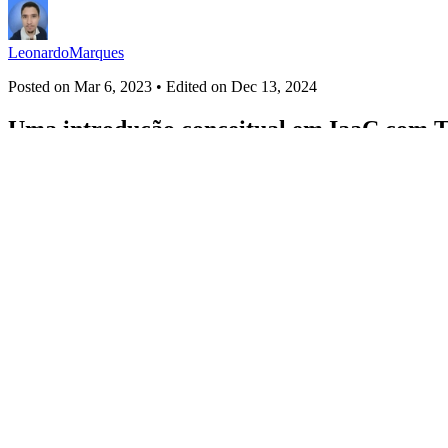
LeonardoMarques
Posted on
Mar 6, 2023
• Edited on
Dec 13, 2024
Uma introdução conceitual em IaaC com 
#
devops
#
terraform
#
aws
#
braziliandevs
Disclaimer
: _A intenção do artigo é expor meu entendimento do
Introdução
Na minha jornada de desenvolvedor, infra nunca foi um assunto que eu
as empresas estão buscando e exigindo que saibamos sobre todo o pro
Por que usar Terraform?
Para disponibilizar e manter um produto, site ou plataforma digital, é
de toda essa parte, que antigamente era toda feita manualmente.
Mas isso certamente não era algo muito prático de se fazer e gerencia