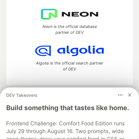
Neon is the official database
partner of DEV
Algolia is the official search partner
of DEV
DEV Takeovers
DEV Community
— A space to discuss and keep up software
development and manage your software career
Build something that tastes like home.
Home
DEV Challenges
DEV++
Videos
DEV Education Tracks
DEV Help
Advertise on DEV
Frontend Challenge: Comfort Food Edition runs
Organization Accounts
DEV Showcase
About
Contact
July 29 through August 16. Two prompts, wide
Free Postgres Database
DEV Shop
MLH
Code of Conduct
Privacy Policy
Terms of Use
open theme: draw your comfort food in CSS or