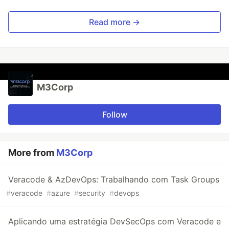
Read more →
M3Corp
Follow
More from
M3Corp
Veracode & AzDevOps: Trabalhando com Task Groups
#
veracode
#
azure
#
security
#
devops
Aplicando uma estratégia DevSecOps com Veracode e