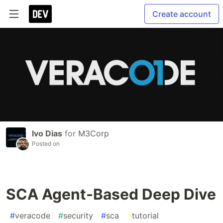
Create account
Ivo Dias
for
M3Corp
Posted on
SCA Agent-Based Deep Dive
#
veracode
#
security
#
sca
#
tutorial