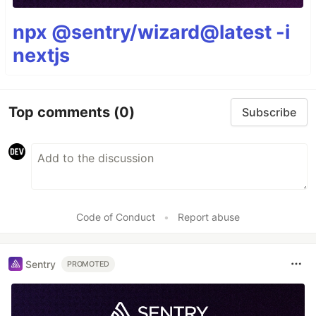
npx @sentry/wizard@latest -i
nextjs
Top comments
(0)
Subscribe
Code of Conduct
•
Report abuse
Sentry
PROMOTED