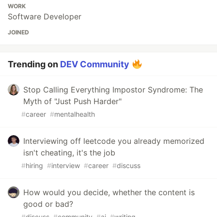
WORK
Software Developer
JOINED
Trending on
DEV Community
Stop Calling Everything Impostor Syndrome: The
Myth of "Just Push Harder"
#
career
#
mentalhealth
Interviewing off leetcode you already memorized
isn't cheating, it's the job
#
hiring
#
interview
#
career
#
discuss
How would you decide, whether the content is
good or bad?
#
discuss
#
community
#
ai
#
writing