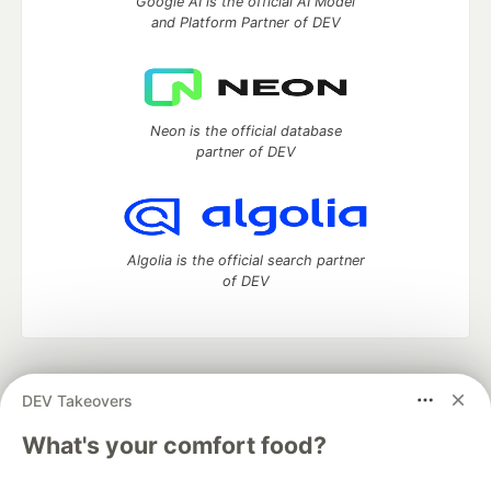
Google AI is the official AI Model
and Platform Partner of DEV
Neon is the official database
partner of DEV
Algolia is the official search partner
of DEV
DEV Community
— A space to discuss and keep up software
DEV Takeovers
development and manage your software career
Home
DEV Challenges
DEV++
Videos
What's your comfort food?
DEV Education Tracks
DEV Help
Advertise on DEV
Organization Accounts
DEV Showcase
About
Contact