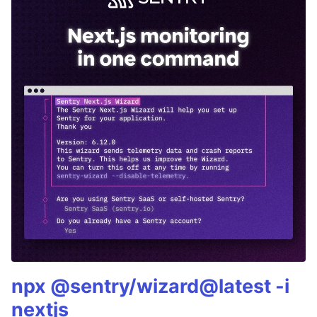
npx @sentry/wizard@latest -i
nextjs