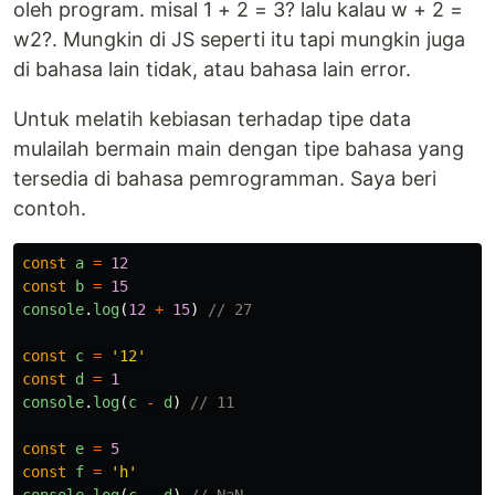
oleh program. misal 1 + 2 = 3? lalu kalau w + 2 =
w2?. Mungkin di JS seperti itu tapi mungkin juga
di bahasa lain tidak, atau bahasa lain error.
Untuk melatih kebiasan terhadap tipe data
mulailah bermain main dengan tipe bahasa yang
tersedia di bahasa pemrogramman. Saya beri
contoh.
const
a
=
12
const
b
=
15
console
.
log
(
12
+
15
)
// 27
const
c
=
'
12
'
const
d
=
1
console
.
log
(
c
-
d
)
// 11
const
e
=
5
const
f
=
'
h
'