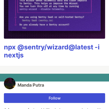
npx @sentry/wizard@latest -i
nextjs
Manda Putra
Follow