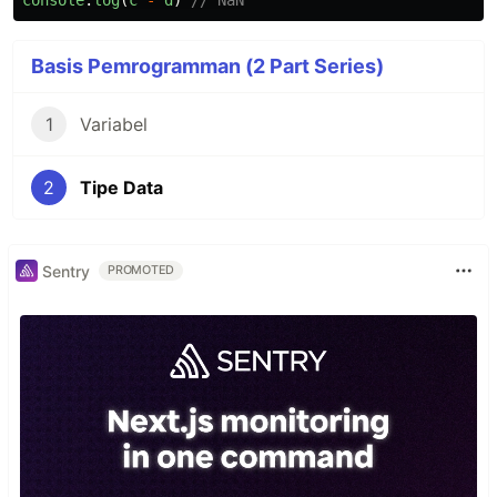
console
.
log
(
c
-
d
)
// NaN
Basis Pemrogramman (2 Part Series)
1
Variabel
2
Tipe Data
Sentry
PROMOTED