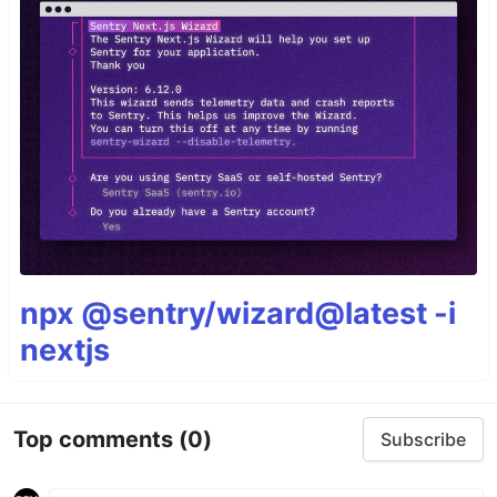
npx @sentry/wizard@latest -i
nextjs
Top comments
(0)
Subscribe