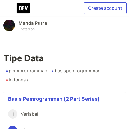
Create account
Manda Putra
Posted on
Tipe Data
#
pemmrogramman
#
basispemrogramman
#
indonesia
Basis Pemrogramman (2 Part Series)
1
Variabel