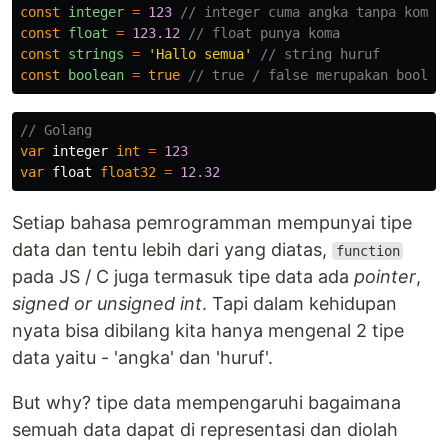
const
integer
=
123
// integer cuma angka tanpa koma
const
float
=
123.12
// float punya koma
const
strings
=
'
Hallo semua
'
// string huruf
const
boolean
=
true
// true / false merupakan boolea
// Golang
var
integer
int
=
123
var
float
float32
=
12.32
Setiap bahasa pemrogramman mempunyai tipe
data dan tentu lebih dari yang diatas,
function
pada JS / C juga termasuk tipe data ada
pointer
,
signed or unsigned int
. Tapi dalam kehidupan
nyata bisa dibilang kita hanya mengenal 2 tipe
data yaitu - 'angka' dan 'huruf'.
But why? tipe data mempengaruhi bagaimana
semuah data dapat di representasi dan diolah