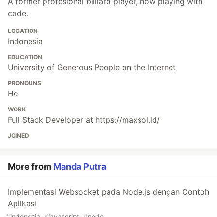
A former profesional billiard player, now playing with
code.
LOCATION
Indonesia
EDUCATION
University of Generous People on the Internet
PRONOUNS
He
WORK
Full Stack Developer at https://maxsol.id/
JOINED
More from
Manda Putra
Implementasi Websocket pada Node.js dengan Contoh
Aplikasi
#
indonesia
#
javascript
#
node