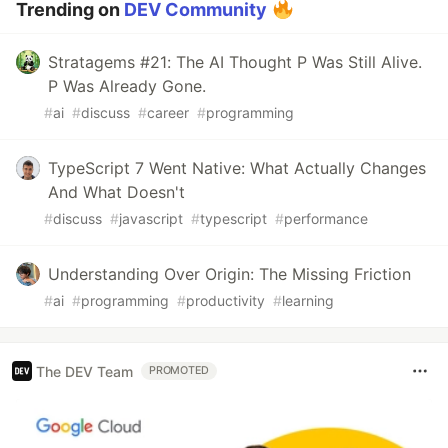
Trending on
DEV Community
Stratagems #21: The AI Thought P Was Still Alive.
P Was Already Gone.
#
ai
#
discuss
#
career
#
programming
TypeScript 7 Went Native: What Actually Changes
And What Doesn't
#
discuss
#
javascript
#
typescript
#
performance
Understanding Over Origin: The Missing Friction
#
ai
#
programming
#
productivity
#
learning
The DEV Team
PROMOTED