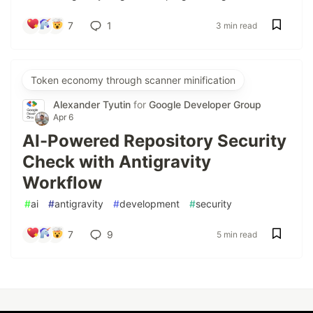
7
1
3 min read
Token economy through scanner minification
Alexander Tyutin
for
Google Developer Group
Apr 6
AI-Powered Repository Security
Check with Antigravity
Workflow
#
ai
#
antigravity
#
development
#
security
7
9
5 min read