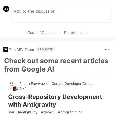
Code of Conduct
•
Report abuse
The DEV Team
PROMOTED
Check out some recent articles
from Google AI
Razan Fawwaz
for
Google Developer Group
Apr 2
Cross-Repository Development
with Antigravity
#
ai
#
antigravity
#
gemini
#
programming