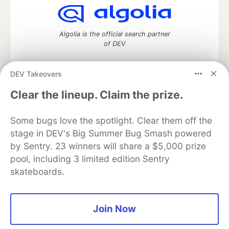
Algolia is the official search partner
of DEV
DEV Takeovers
DEV Community
— A space to discuss and keep up software
Clear the lineup. Claim the prize.
development and manage your software career
Home
DEV Challenges
DEV++
Videos
Some bugs love the spotlight. Clear them off the
DEV Education Tracks
DEV Help
Advertise on DEV
stage in DEV's Big Summer Bug Smash powered
Organization Accounts
DEV Showcase
About
Contact
by Sentry. 23 winners will share a $5,000 prize
Free Postgres Database
DEV Shop
MLH
Code of Conduct
Privacy Policy
Terms of Use
pool, including 3 limited edition Sentry
Built on
Forem
— the
open source
software that powers
DEV
skateboards.
and other inclusive communities.
Made with love and
Ruby on Rails
. DEV Community
©
2016 -
2026.
Join Now