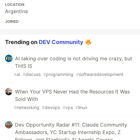
LOCATION
Argentina
JOINED
Trending on
DEV Community
AI taking over coding is not driving me crazy, but
THIS IS
#
ai
#
discuss
#
programming
#
softwaredevelopment
When Your VPS Never Had the Resources It Was
Sold With
#
networking
#
devops
#
vps
#
linux
Dev Opportunity Radar #11: Claude Community
Ambassadors, YC Startup Internship Expo, Z
Fellows, and Stanford's AI Agents Course