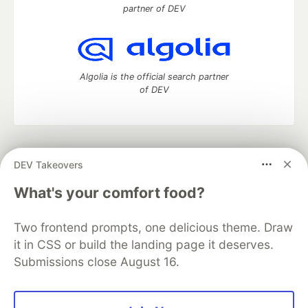
partner of DEV
Algolia is the official search partner
of DEV
DEV Community
— A space to discuss and keep up software
DEV Takeovers
development and manage your software career
Home
DEV Challenges
DEV++
Videos
What's your comfort food?
DEV Education Tracks
DEV Help
Advertise on DEV
Organization Accounts
DEV Showcase
About
Contact
Two frontend prompts, one delicious theme. Draw
Free Postgres Database
DEV Shop
MLH
Code of Conduct
Privacy Policy
Terms of Use
it in CSS or build the landing page it deserves.
Built on
Forem
— the
open source
software that powers
DEV
Submissions close August 16.
and other inclusive communities.
Made with love and
Ruby on Rails
. DEV Community
©
2016 -
2026.