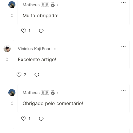
Matheus 🇧🇷
•
Muito obrigado!
1
Like
Vinicius Koji Enari
•
Excelente artigo!
2
Like
Matheus 🇧🇷
•
Obrigado pelo comentário!
1
Like