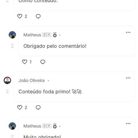
Ótimo conteúdo.
2
Like
Matheus 🇧🇷
•
Obrigado pelo comentário!
1
Like
João Oliveira
•
Conteúdo foda primo! 🚀🚀
2
Like
Matheus 🇧🇷
•
Muito obrigado!