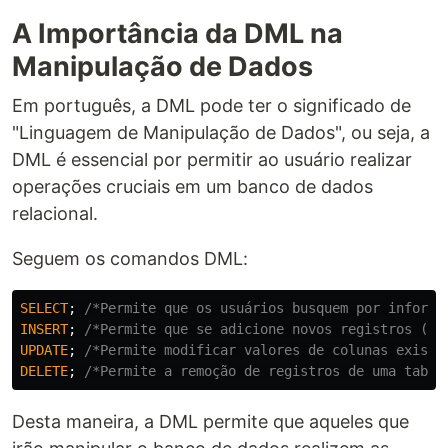
A Importância da DML na
Manipulação de Dados
Em português, a DML pode ter o significado de
"Linguagem de Manipulação de Dados", ou seja, a
DML é essencial por permitir ao usuário realizar
operações cruciais em um banco de dados
relacional.
Seguem os comandos DML:
SELECT
;
/*Permite que os usuários busquem por informa
INSERT
;
/*Permite que se adicione novos registros (li
UPDATE
;
/*Permite modificar valores de colunas existe
DELETE
;
/*Permite a remoção de registros de uma tabel
Desta maneira, a DML permite que aqueles que