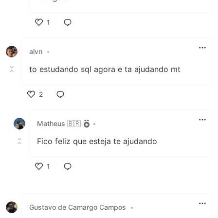
1
Like
alvn
•
to estudando sql agora e ta ajudando mt
2
Like
Matheus 🇧🇷
•
Fico feliz que esteja te ajudando
1
Like
Gustavo de Camargo Campos
•