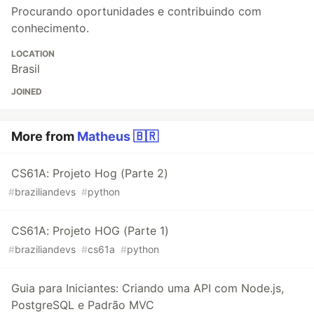
Procurando oportunidades e contribuindo com
conhecimento.
LOCATION
Brasil
JOINED
More from
Matheus 🇧🇷
CS61A: Projeto Hog (Parte 2)
#
braziliandevs
#
python
CS61A: Projeto HOG (Parte 1)
#
braziliandevs
#
cs61a
#
python
Guia para Iniciantes: Criando uma API com Node.js,
PostgreSQL e Padrão MVC