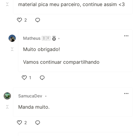
material pica meu parceiro, continue assim <3
2
Like
Matheus 🇧🇷
•
Muito obrigado!
Vamos continuar compartilhando
1
Like
SamucaDev
•
Manda muito.
2
Like