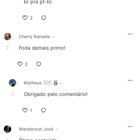
br pra pt-br.
2
Like
Cherry Ramatis
•
Foda demais primo!
2
Like
Matheus 🇧🇷
•
Obrigado pelo comentário!
1
Like
Wanderson José
•