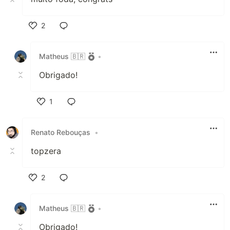
2
Like
Matheus 🇧🇷
•
Obrigado!
1
Like
Renato Rebouças
•
topzera
2
Like
Matheus 🇧🇷
•
Obrigado!