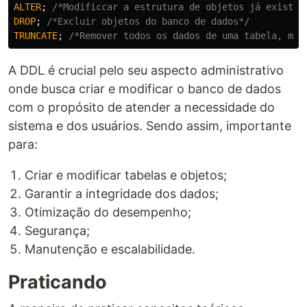
ALTER
;
/*Modificcar a estrutura de objetos já existen
DROP
;
/*Excluir objetos do banco de dados*/
TRUNCATE
;
/*Remover todos os dados de uma tabela, man
A DDL é crucial pelo seu aspecto administrativo
onde busca criar e modificar o banco de dados
com o propósito de atender a necessidade do
sistema e dos usuários. Sendo assim, importante
para:
Criar e modificar tabelas e objetos;
Garantir a integridade dos dados;
Otimização do desempenho;
Segurança;
Manutenção e escalabilidade.
Praticando