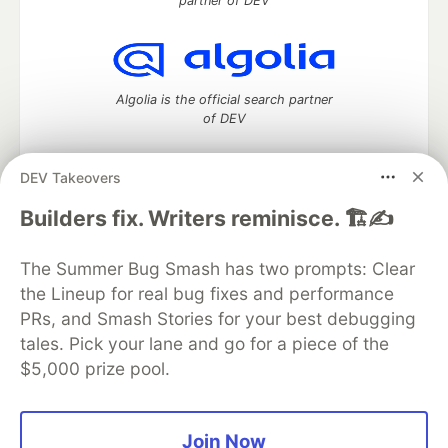
partner of DEV
Algolia is the official search partner
of DEV
DEV Takeovers
DEV Community
— A space to discuss and keep up software
Builders fix. Writers reminisce. 🏗️✍️
development and manage your software career
Home
DEV Challenges
DEV++
Videos
The Summer Bug Smash has two prompts: Clear
DEV Education Tracks
DEV Help
Advertise on DEV
the Lineup for real bug fixes and performance
Organization Accounts
DEV Showcase
About
Contact
PRs, and Smash Stories for your best debugging
Free Postgres Database
DEV Shop
MLH
Code of Conduct
Privacy Policy
Terms of Use
tales. Pick your lane and go for a piece of the
Built on
Forem
— the
open source
software that powers
DEV
$5,000 prize pool.
and other inclusive communities.
Made with love and
Ruby on Rails
. DEV Community
©
2016 -
2026.
Join Now