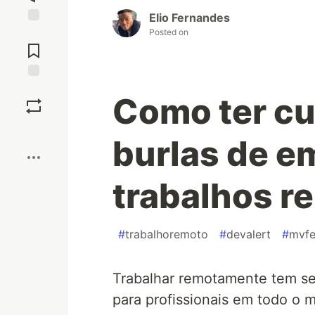
Elio Fernandes
Posted on
Jump to
Comments
Save
Como ter cu
Boost
burlas de 
trabalhos r
#
trabalhoremoto
#
devalert
#
mvfe
Trabalhar remotamente tem s
para profissionais em todo o