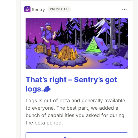
Sentry
PROMOTED
That’s right – Sentry’s got
logs.🪵
Logs is out of beta and generally available
to everyone. The best part, we added a
bunch of capabilities you asked for during
the beta period.