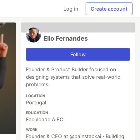
Log in
Create account
Elio Fernandes
Follow
Founder & Product Builder focused on
designing systems that solve real-world
problems.
LOCATION
Portugal
EDUCATION
Faculdade AIEC
WORK
Founder & CEO at @painstackai · Building