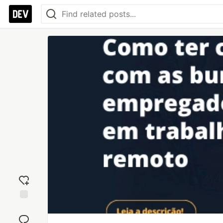
Add
reaction