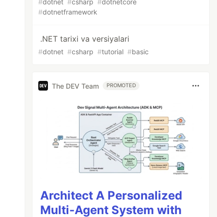
#
dotnet
#
csharp
#
dotnetcore
#
dotnetframework
.NET tarixi va versiyalari
#
dotnet
#
csharp
#
tutorial
#
basic
The DEV Team
PROMOTED
Architect A Personalized
Multi-Agent System with