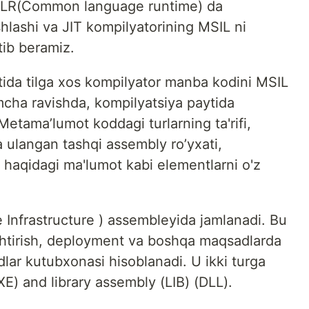
i CLR(Common language runtime) da
hlashi va JIT kompilyatorining MSIL ni
tib beramiz.
tida tilga xos kompilyator manba kodini MSIL
mcha ravishda, kompilyatsiya paytida
Metama’lumot koddagi turlarning ta'rifi,
 ulangan tashqi assembly ro’yxati,
 haqidagi ma'lumot kabi elementlarni o'z
nfrastructure ) assembleyida jamlanadi. Bu
ashtirish, deployment va boshqa maqsadlarda
lar kutubxonasi hisoblanadi. U ikki turga
XE) and library assembly (LIB) (DLL).