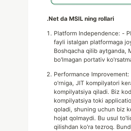
.Net da MSIL ning rollari
Platform Independence: - Pla
fayli istalgan platformaga jo
Boshqacha qilib aytganda, M
bo'lmagan portativ ko'rsatma
Performance Improvement: - 
o'rniga, JIT kompilyatori ke
kompilyatsiya qiladi. Biz ko
kompilyatsiya toki applicati
qoladi, shuning uchun biz ko
hojat qolmaydi. Bu usul to'l
qilishdan ko'ra tezroq. Bund