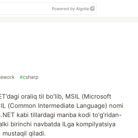
Powered by Algolia
mework
#
csharp
dagi oraliq til boʻlib, MSIL (Microsoft
CIL (Common Intermediate Language) nomi
.NET kabi tillardagi manba kodi to'g'ridan-
alki birinchi navbatda ILga kompilyatsiya
 mustaqil qiladi.