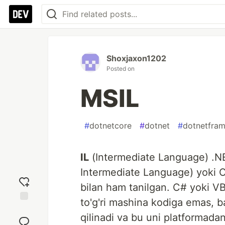
Shoxjaxon1202
Posted on
MSIL
#
dotnetcore
#
dotnet
#
dotnetfra
IL
(Intermediate Language) .NET’
Intermediate Language) yoki 
bilan ham tanilgan. C# yoki VB
to'g'ri mashina kodiga emas, b
Add
qilinadi va bu uni platformadan
reaction