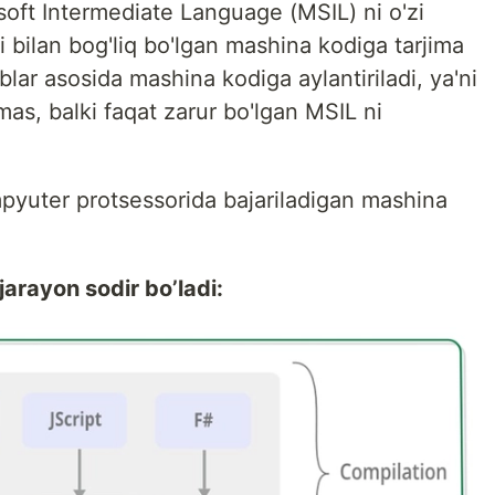
soft Intermediate Language (MSIL) ni o'zi
bilan bog'liq bo'lgan mashina kodiga tarjima
ablar asosida mashina kodiga aylantiriladi, ya'ni
as, balki faqat zarur bo'lgan MSIL ni
mpyuter protsessorida bajariladigan mashina
arayon sodir bo’ladi: