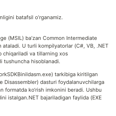
ligini batafsil o’rganamiz.
age (MSIL) ba’zan Common Intermediate
ataladi. U turli kompilyatorlar (C#, VB, .NET
chiqariladi va tillarning xos
li tushuncha hisoblanadi.
SDKBinildasm.exe) tarkibiga kiritilgan
 Disassembler) dasturi foydalanuvchilarga
an formatda ko‘rish imkonini beradi. Ushbu
ni istalgan.NET bajariladigan faylida (EXE