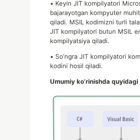
• Keyin JIT kompilyatori Micro
bajarayotgan kompyuter muhiti 
qiladi. MSIL kodimizni turli tal
JIT kompilyatori butun MSIL em
kompilyatsiya qiladi.
• So’ngra JIT kompilyatori ko
kodini hosil qiladi.
Umumiy ko’rinishda quyidagi j