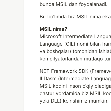
bunda MSIL dan foydalanadi.
Bu bo’limda biz MSIL nima ekan
MSIL nima?
Microsoft Intermediate Langu
Language (CIL) nomi bilan ham 
va boshqalar) tomonidan ishlab 
kompilyatorlaridan mutlaqo tur
NET Framework SDK (Framework
ILDasm (Intermediate Language
MSIL kodini inson o‘qiy oladig
dastur yordamida biz MSIL kodi
yoki DLL) ko'rishimiz mumkin.