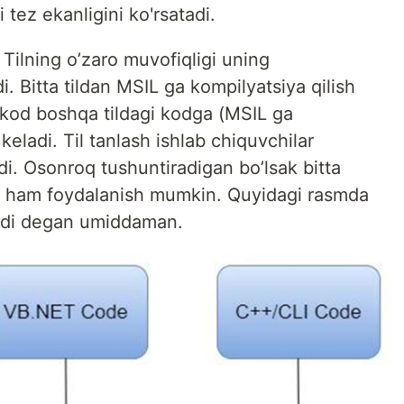
 tez ekanligini ko'rsatadi.
 Tilning o’zaro muvofiqligi uning
i. Bitta tildan MSIL ga kompilyatsiya qilish
 kod boshqa tildagi kodga (MSIL ga
keladi. Til tanlash ishlab chiquvchilar
i. Osonroq tushuntiradigan bo’lsak bitta
an ham foydalanish mumkin. Quyidagi rasmda
adi degan umiddaman.