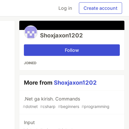
Log in
Create account
Shoxjaxon1202
Follow
JOINED
More from
Shoxjaxon1202
.Net ga kirish. Commands
#
dotnet
#
csharp
#
beginners
#
programming
Input