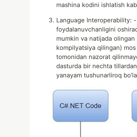
mashina kodini ishlatish kabi
Language Interoperability: -
foydalanuvchanligini oshirad
mumkin va natijada olingan
kompilyatsiya qilingan) mos 
tomonidan nazorat qilinmayd
dasturda bir nechta tillard
yanayam tushunarliroq bo’l