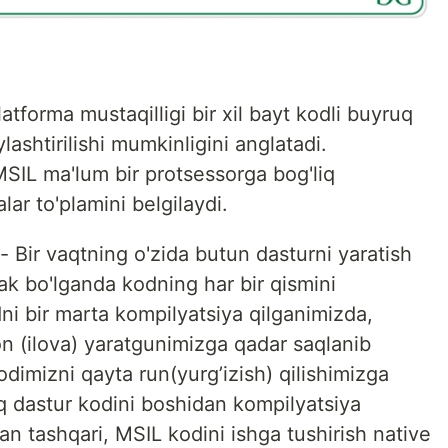
tforma mustaqilligi bir xil bayt kodli buyruq
ylashtirilishi mumkinligini anglatadi.
SIL ma'lum bir protsessorga bog'liq
lar to'plamini belgilaydi.
Bir vaqtning o'zida butun dasturni yaratish
rak bo'lganda kodning har bir qismini
dni bir marta kompilyatsiya qilganimizda,
on (ilova) yaratgunimizga qadar saqlanib
dimizni qayta run(yurg’izish) qilishimizga
iq dastur kodini boshidan kompilyatsiya
an tashqari, MSIL kodini ishga tushirish native