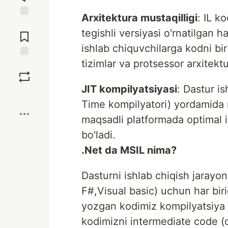
Arxitektura mustaqilligi
: IL 
Jump to
tegishli versiyasi o'rnatilgan
Comments
ishlab chiquvchilarga kodni bir
tizimlar va protsessor arxitektu
Save
JIT kompilyatsiyasi
: Dastur is
Boost
Time kompilyatori) yordamida 
maqsadli platformada optimal i
bo'ladi.
.Net da MSIL nima?
Dasturni ishlab chiqish jarayoni
F#,Visual basic) uchun har bir
yozgan kodimiz kompilyatsiya j
kodimizni intermediate code (o’