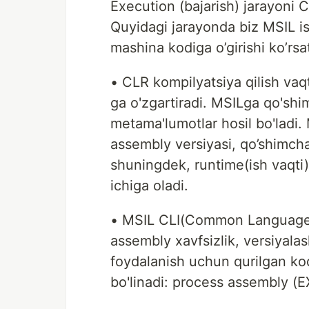
Execution (bajarish) jarayon
Quyidagi jarayonda biz MSIL is
mashina kodiga o’girishi ko’rsa
• CLR kompilyatsiya qilish vaq
ga o'zgartiradi. MSILga qo'shi
metama'lumotlar hosil bo'ladi. 
assembly versiyasi, qo’shimcha
shuningdek, runtime(ish vaqti)
ichiga oladi.
• MSIL CLI(Common Language I
assembly xavfsizlik, versiyal
foydalanish uchun qurilgan kod
bo'linadi: process assembly (E