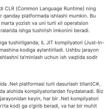
kodi CLR (Common Language Runtime) ning
 har qanday platformada ishlashi mumkin. Bu
 marta yozish va uni turli xil operatsion
ralarida ishga tushirish imkonini beradi.
hga tushirilganda, IL JIT kompilyatori (Just-In-
mashina kodiga aylantiriladi. Ushbu jarayon
shlashni ta'minlash uchun ish vaqtida sodir
da .Net platformasi turli dasurlash tillari(C#,
ida alohida kompilyatorlardan foydalanadi. Biz
arayonidan keyin, har bir .Net kompilyatori
rta kod) ga o’girib beradi, va har bir muhit