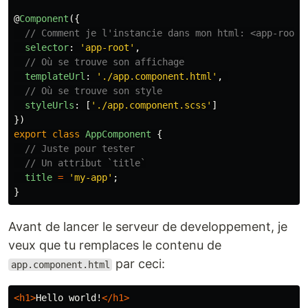
@
Component
({
// Comment je l'instancie dans mon html: <app-root/
selector
:
'
app-root
'
,
// Où se trouve son affichage
templateUrl
:
'
./app.component.html
'
,
// Où se trouve son style
styleUrls
:
[
'
./app.component.scss
'
]
})
export
class
AppComponent
{
// Juste pour tester
// Un attribut `title`
title
=
'
my-app
'
;
}
Avant de lancer le serveur de developpement, je
veux que tu remplaces le contenu de
par ceci:
app.component.html
<h1>
Hello world!
</h1>