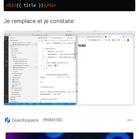
<h1>
{{ title }}
</h1>
Je remplace et je constate:
Guardsquare
PROMOTED