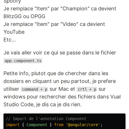
Spotify
Je remplace "Item" par "Champion" ca devient
BlitzGG ou OPGG
Je remplace "Item" par "Video" ca devient
YouTube
Etc...
Je vais aller voir ce qui se passe dans le fichier
app.component.ts
Petite info, plutot que de chercher dans les
dossiers en cliquant un peu partout, je prefere
utiliser
sur Mac et
sur
command + p
crtl + p
windows pour rechercher des fichiers dans Vual
Studio Code, je dis ca je dis rien.
// Import de l'annotation Component
import
{
Component
}
from
'
@angular/core
'
;