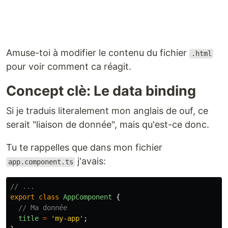
Amuse-toi à modifier le contenu du fichier
.html
pour voir comment ca réagit.
Concept clè: Le data binding
Si je traduis literalement mon anglais de ouf, ce
serait "liaison de donnée", mais qu'est-ce donc.
Tu te rappelles que dans mon fichier
j'avais:
app.component.ts
// ...
export
class
AppComponent
{
// Ma donnée
title
=
'
my-app
'
;