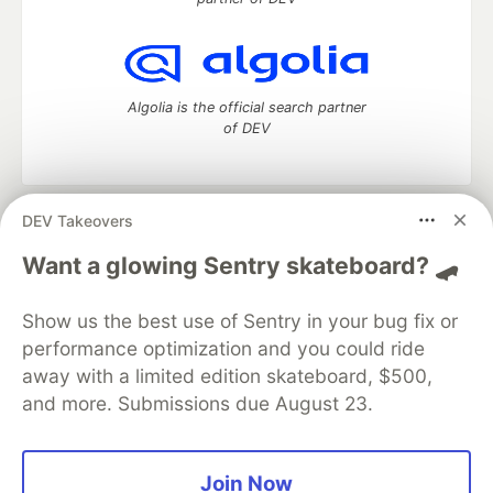
Algolia is the official search partner
of DEV
DEV Takeovers
DEV Community
— A space to discuss and keep up software
development and manage your software career
Want a glowing Sentry skateboard? 🛹
Home
DEV Challenges
DEV++
Videos
DEV Education Tracks
DEV Help
Advertise on DEV
Show us the best use of Sentry in your bug fix or
Organization Accounts
DEV Showcase
About
Contact
performance optimization and you could ride
Free Postgres Database
DEV Shop
MLH
Code of Conduct
Privacy Policy
Terms of Use
away with a limited edition skateboard, $500,
Built on
Forem
— the
open source
software that powers
DEV
and more. Submissions due August 23.
and other inclusive communities.
Made with love and
Ruby on Rails
. DEV Community
©
2016 -
2026.
Join Now