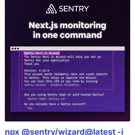
npx @sentry/wizard@latest -i