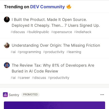
Trending on
DEV Community
I Built the Product. Made It Open Source.
Deployed It Cheaply. Then... 7 Users Signed Up.
#
discuss
#
buildinpublic
#
opensource
#
indiehack
Understanding Over Origin: The Missing Friction
#
ai
#
programming
#
productivity
#
learning
The Review Tax: Why 81% of Developers Are
Buried in AI Code Review
#
ai
#
career
#
discuss
#
productivity
Sentry
PROMOTED