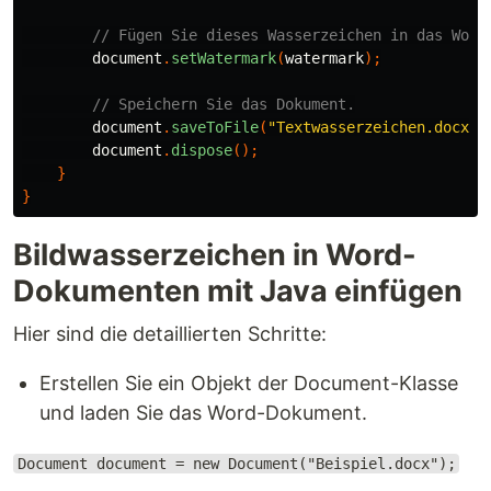
// Fügen Sie dieses Wasserzeichen in das Word
document
.
setWatermark
(
watermark
);
// Speichern Sie das Dokument.
document
.
saveToFile
(
"Textwasserzeichen.docx"
,
document
.
dispose
();
}
}
Bildwasserzeichen in Word-
Dokumenten mit Java einfügen
Hier sind die detaillierten Schritte:
Erstellen Sie ein Objekt der Document-Klasse
und laden Sie das Word-Dokument.
Document document = new Document("Beispiel.docx");