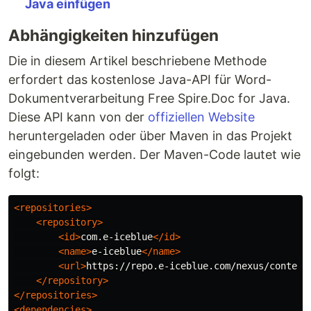
Java einfügen
Abhängigkeiten hinzufügen
Die in diesem Artikel beschriebene Methode
erfordert das kostenlose Java-API für Word-
Dokumentverarbeitung Free Spire.Doc for Java.
Diese API kann von der
offiziellen Website
heruntergeladen oder über Maven in das Projekt
eingebunden werden. Der Maven-Code lautet wie
folgt:
<repositories>
<repository>
<id>
com.e-iceblue
</id>
<name>
e-iceblue
</name>
<url>
https://repo.e-iceblue.com/nexus/content
</repository>
</repositories>
<dependencies>