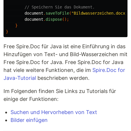
// Speichern Sie das Dokument.
document
.
saveToFile
(
"Bildwasserzeichen.docx"
,
document
.
dispose
();
}
}
Free Spire.Doc für Java ist eine Einführung in das
Hinzufügen von Text- und Bild-Wasserzeichen mit
Free Spire.Doc for Java. Free Spire.Doc for Java
hat viele weitere Funktionen, die im
Spire.Doc for
Java-Tutorial
beschrieben werden.
Im Folgenden finden Sie Links zu Tutorials für
einige der Funktionen:
Suchen und Hervorheben von Text
Bilder einfügen