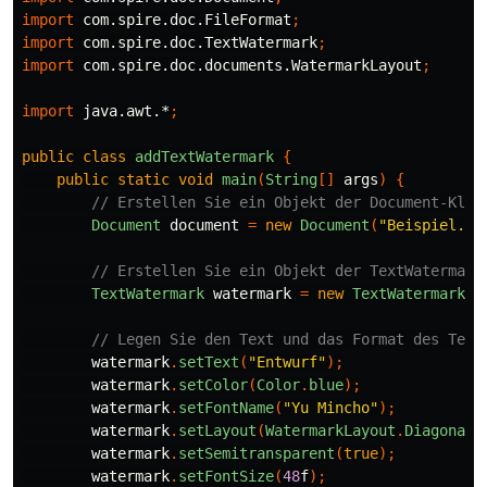
import
com.spire.doc.FileFormat
;
import
com.spire.doc.TextWatermark
;
import
com.spire.doc.documents.WatermarkLayout
;
import
java.awt.*
;
public
class
addTextWatermark
{
public
static
void
main
(
String
[]
args
)
{
// Erstellen Sie ein Objekt der Document-Klas
Document
document
=
new
Document
(
"Beispiel.do
// Erstellen Sie ein Objekt der TextWatermark
TextWatermark
watermark
=
new
TextWatermark
()
// Legen Sie den Text und das Format des Text
watermark
.
setText
(
"Entwurf"
);
watermark
.
setColor
(
Color
.
blue
);
watermark
.
setFontName
(
"Yu Mincho"
);
watermark
.
setLayout
(
WatermarkLayout
.
Diagonal
)
watermark
.
setSemitransparent
(
true
);
watermark
.
setFontSize
(
48
f
);