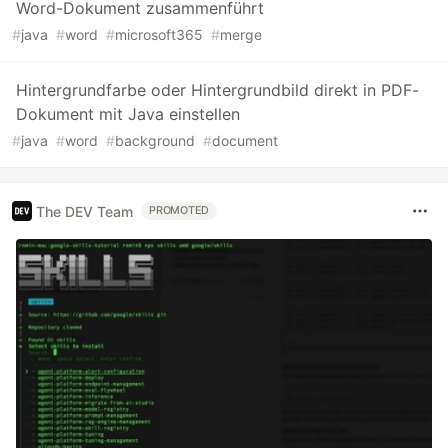
Word-Dokument zusammenführt
#
java
#
word
#
microsoft365
#
merge
Hintergrundfarbe oder Hintergrundbild direkt in PDF-
Dokument mit Java einstellen
#
java
#
word
#
background
#
document
The DEV Team
PROMOTED