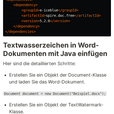
<dependency>
<groupId>
e-iceblue
</groupId>
<artifactId>
spire.doc.free
</artifactId>
<version>
5.2.0
</version>
</dependency>
</dependencies>
Textwasserzeichen in Word-
Dokumenten mit Java einfügen
Hier sind die detaillierten Schritte:
Erstellen Sie ein Objekt der Document-Klasse
und laden Sie das Word-Dokument.
Document document = new Document("Beispiel.docx");
Erstellen Sie ein Objekt der TextWatermark-
Klasse.