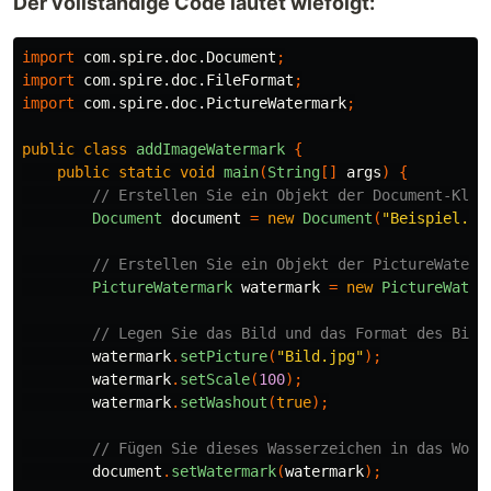
Der vollständige Code lautet wiefolgt:
import
com.spire.doc.Document
;
import
com.spire.doc.FileFormat
;
import
com.spire.doc.PictureWatermark
;
public
class
addImageWatermark
{
public
static
void
main
(
String
[]
args
)
{
// Erstellen Sie ein Objekt der Document-Klas
Document
document
=
new
Document
(
"Beispiel.do
// Erstellen Sie ein Objekt der PictureWaterm
PictureWatermark
watermark
=
new
PictureWater
// Legen Sie das Bild und das Format des Bild
watermark
.
setPicture
(
"Bild.jpg"
);
watermark
.
setScale
(
100
);
watermark
.
setWashout
(
true
);
// Fügen Sie dieses Wasserzeichen in das Word
document
.
setWatermark
(
watermark
);