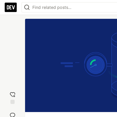
Add
reaction