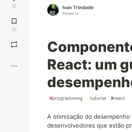
Ivan Trindade
Posted on
Jump to
Comments
Save
Componente
Boost
React: um gu
desempenho
#
programming
#
tutorial
#
react
A otimização do desempenho 
desenvolvedores que estão p