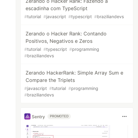
Zerando o Hacker Rank: Fazendo a
escadinha com TypeScript
#
tutorial
#
javascript
#
typescript
#
braziliandevs
Zerando o Hacker Rank: Contando
Positivos, Negativos e Zeros
#
tutorial
#
typescript
#
programming
#
braziliandevs
Zerando HackerRank: Simple Array Sum e
Compare the Triplets
#
javascript
#
tutorial
#
programming
#
braziliandevs
Sentry
PROMOTED