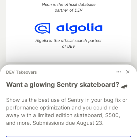
Neon is the official database
partner of DEV
Algolia is the official search partner
of DEV
DEV Takeovers
DEV Community
— A space to discuss and keep up software
development and manage your software career
Want a glowing Sentry skateboard? 🛹
Home
DEV Challenges
DEV++
Videos
DEV Education Tracks
DEV Help
Advertise on DEV
Show us the best use of Sentry in your bug fix or
Organization Accounts
DEV Showcase
About
Contact
performance optimization and you could ride
Free Postgres Database
DEV Shop
MLH
Code of Conduct
Privacy Policy
Terms of Use
away with a limited edition skateboard, $500,
Built on
Forem
— the
open source
software that powers
DEV
and more. Submissions due August 23.
and other inclusive communities.
Made with love and
Ruby on Rails
. DEV Community
©
2016 -