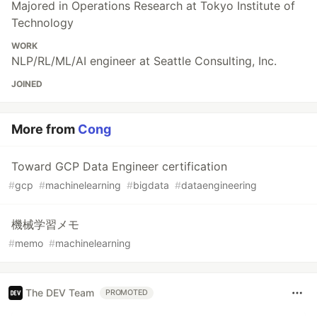
Majored in Operations Research at Tokyo Institute of
Technology
WORK
NLP/RL/ML/AI engineer at Seattle Consulting, Inc.
JOINED
More from
Cong
Toward GCP Data Engineer certification
#
gcp
#
machinelearning
#
bigdata
#
dataengineering
機械学習メモ
#
memo
#
machinelearning
The DEV Team
PROMOTED