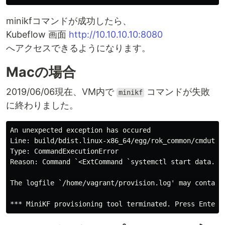
minikfコマンドが成功したら、
Kubeflow 画面
http://10.10.10.10:8080
へアクセスできるようになります。
Macの場合
2019/06/06現在、VM内で
コマンドが失敗
minikf
に終わりました。
An unexpected exception has occured

Line: build/bdist.linux-x86_64/egg/rok_common/cmdutils
Type: CommandExecutionError

Reason: Command `<ExtCommand `systemctl start data.mo
The logfile `/home/vagrant/provision.log' may contain