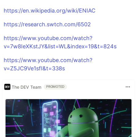
https://en.wikipedia.org/wiki/ENIAC
https://research.swtch.com/6502
https://www.youtube.com/watch?
v=7w8IeXKstJY&list=WL&index=19&t=824s
https://www.youtube.com/watch?
v=Z5JC9Ve1sfI&t=338s
The DEV Team
PROMOTED