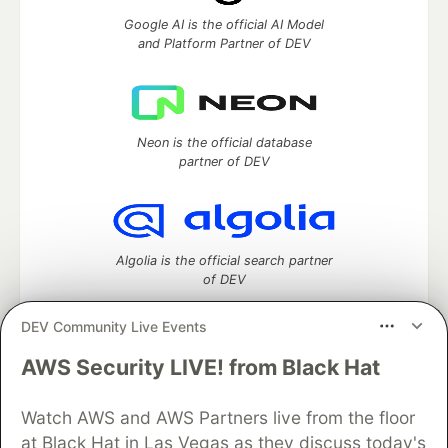
Google AI is the official AI Model
and Platform Partner of DEV
Neon is the official database
partner of DEV
Algolia is the official search partner
of DEV
DEV Community Live Events
AWS Security LIVE! from Black Hat
DEV Community
— A space to discuss and keep up software
development and manage your software career
Home
DEV Challenges
DEV++
Videos
Watch AWS and AWS Partners live from the floor
DEV Education Tracks
DEV Help
Advertise on DEV
at Black Hat in Las Vegas as they discuss today's