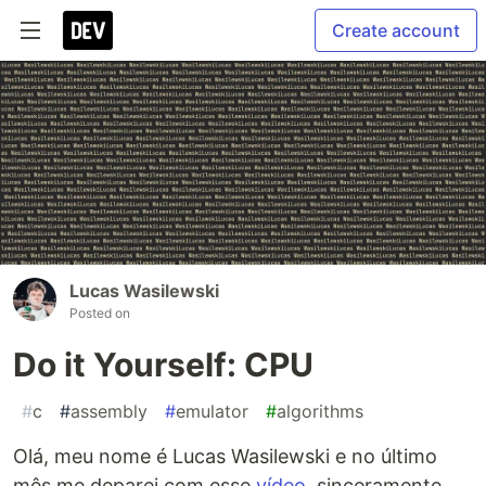
Create account
Lucas Wasilewski
Posted on
Do it Yourself: CPU
#
c
#
assembly
#
emulator
#
algorithms
Olá, meu nome é Lucas Wasilewski e no último
mês me deparei com esse
vídeo
, sinceramente