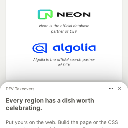
Neon is the official database
partner of DEV
Algolia is the official search partner
of DEV
DEV Takeovers
DEV Community
— A space to discuss and keep up software
development and manage your software career
Every region has a dish worth
Home
DEV Challenges
DEV++
Videos
celebrating.
DEV Education Tracks
DEV Help
Advertise on DEV
Organization Accounts
DEV Showcase
About
Contact
Put yours on the web. Build the page or the CSS
Free Postgres Database
DEV Shop
MLH
Code of Conduct
Privacy Policy
Terms of Use