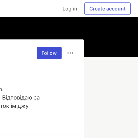
Log in
Create account
Follow
.

 Відповідаю за 
иток іміджу 