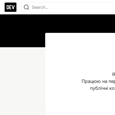
Я
Працюю на пере
публічні ко