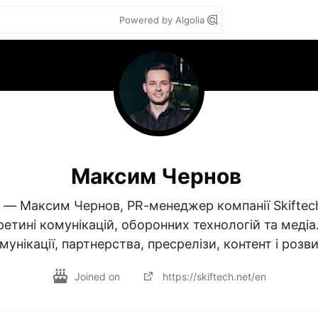
Powered by Algolia
Максим Чернов
 — Максим Чернов, PR-менеджер компанії Skiftech
тині комунікацій, оборонних технологій та медіа.
мунікації, партнерства, пресрелізи, контент і розв
Joined on
https://skiftech.net/en