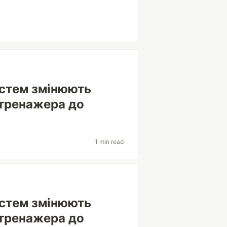
истем змінюють
д тренажера до
1 min read
истем змінюють
д тренажера до