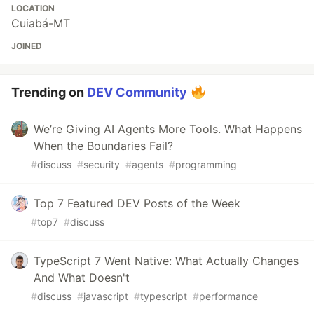
LOCATION
Cuiabá-MT
JOINED
Trending on
DEV Community
We’re Giving AI Agents More Tools. What Happens
When the Boundaries Fail?
#
discuss
#
security
#
agents
#
programming
Top 7 Featured DEV Posts of the Week
#
top7
#
discuss
TypeScript 7 Went Native: What Actually Changes
And What Doesn't
#
discuss
#
javascript
#
typescript
#
performance