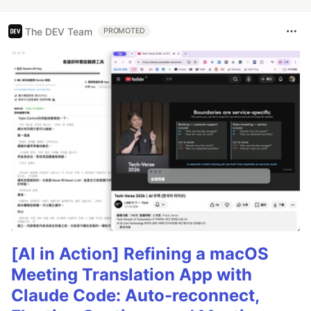
The DEV Team
PROMOTED
[AI in Action] Refining a macOS
Meeting Translation App with
Claude Code: Auto-reconnect,