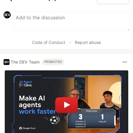
Code of Conduct
•
Report abuse
The DEV Team
PROMOTED