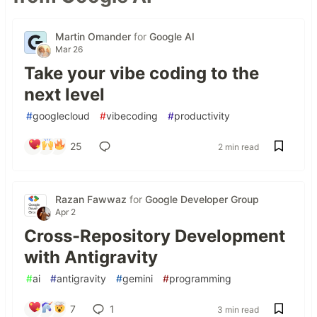
Martin Omander
for
Google AI
Mar 26
Take your vibe coding to the
next level
#
googlecloud
#
vibecoding
#
productivity
25
2 min read
Razan Fawwaz
for
Google Developer Group
Apr 2
Cross-Repository Development
with Antigravity
#
ai
#
antigravity
#
gemini
#
programming
7
1
3 min read