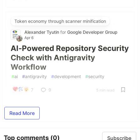
Token economy through scanner minification
Alexander Tyutin
for
Google Developer Group
Apr 6
AI-Powered Repository Security
Check with Antigravity
Workflow
#
ai
#
antigravity
#
development
#
security
7
9
5 min read
Read More
Top comments
(0)
Subscribe