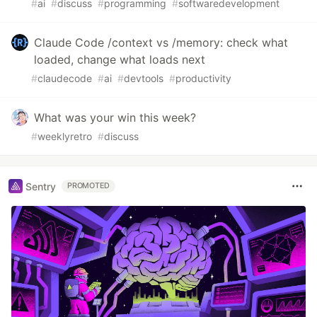
#
ai
#
discuss
#
programming
#
softwaredevelopment
Claude Code /context vs /memory: check what
loaded, change what loads next
#
claudecode
#
ai
#
devtools
#
productivity
What was your win this week?
#
weeklyretro
#
discuss
Sentry
PROMOTED