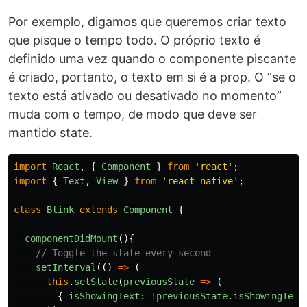
Por exemplo, digamos que queremos criar texto
que pisque o tempo todo. O próprio texto é
definido uma vez quando o componente piscante
é criado, portanto, o texto em si é a prop. O “se o
texto está ativado ou desativado no momento”
muda com o tempo, de modo que deve ser
mantido state.
import
React
,
{
Component
}
from
'
react
'
;
import
{
Text
,
View
}
from
'
react-native
'
;
class
Blink
extends
Component
{
componentDidMount
(){
// Toggle the state every second
setInterval
(()
=>
(
this
.
setState
(
previousState
=>
(
{
isShowingText
:
!
previousState
.
isShowingText