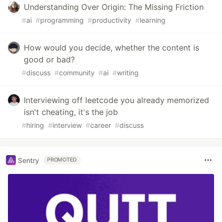
Understanding Over Origin: The Missing Friction
#
ai
#
programming
#
productivity
#
learning
How would you decide, whether the content is
good or bad?
#
discuss
#
community
#
ai
#
writing
Interviewing off leetcode you already memorized
isn't cheating, it's the job
#
hiring
#
interview
#
career
#
discuss
Sentry
PROMOTED