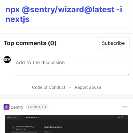
npx @sentry/wizard@latest -i
nextjs
Top comments
(0)
Subscribe
Code of Conduct
•
Report abuse
Sentry
PROMOTED