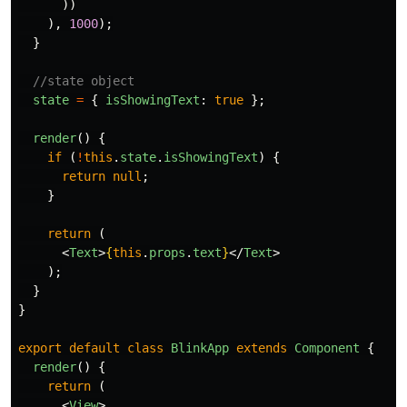
))
),
1000
);
}
//state object
state
=
{
isShowingText
:
true
};
render
()
{
if 
(
!
this
.
state
.
isShowingText
)
{
return
null
;
}
return 
(
<
Text
>
{
this
.
props
.
text
}
</
Text
>
);
}
}
export
default
class
BlinkApp
extends
Component
{
render
()
{
return 
(
<
View
>