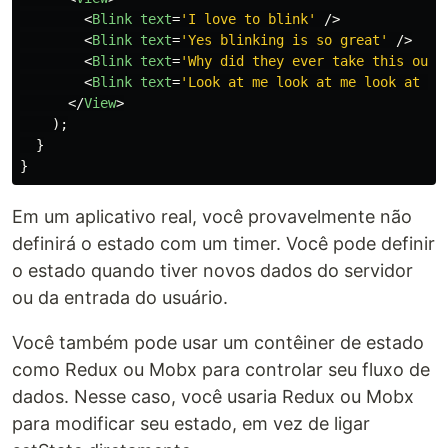
<
Blink
text
=
'I love to blink'
/>
<
Blink
text
=
'Yes blinking is so great'
/>
<
Blink
text
=
'Why did they ever take this out 
<
Blink
text
=
'Look at me look at me look at me
</
View
>
);
}
}
Em um aplicativo real, você provavelmente não
definirá o estado com um timer. Você pode definir
o estado quando tiver novos dados do servidor
ou da entrada do usuário.
Você também pode usar um contêiner de estado
como Redux ou Mobx para controlar seu fluxo de
dados. Nesse caso, você usaria Redux ou Mobx
para modificar seu estado, em vez de ligar