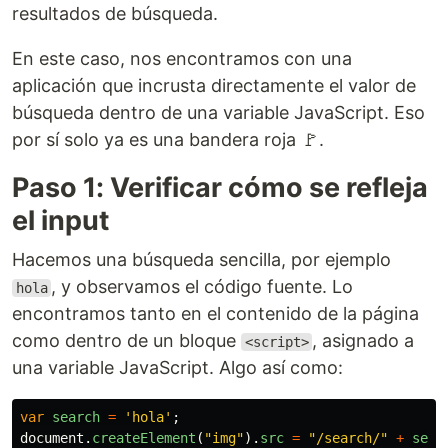
resultados de búsqueda.
En este caso, nos encontramos con una
aplicación que incrusta directamente el valor de
búsqueda dentro de una variable JavaScript. Eso
por sí solo ya es una bandera roja 🚩.
Paso 1: Verificar cómo se refleja
el input
Hacemos una búsqueda sencilla, por ejemplo
, y observamos el código fuente. Lo
hola
encontramos tanto en el contenido de la página
como dentro de un bloque
, asignado a
<script>
una variable JavaScript. Algo así como:
var
search
=
'
hola
'
;
document
.
createElement
(
"
img
"
).
src
=
"
/search/
"
+
sear