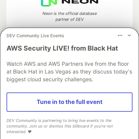
Neon is the official database
partner of DEV
DEV Community Live Events
AWS Security LIVE! from Black Hat
Algolia is the official search partner
of DEV
Watch AWS and AWS Partners live from the floor
at Black Hat in Las Vegas as they discuss today's
biggest cloud security challenges.
DEV Community
— A space to discuss and keep up software
development and manage your software career
Home
DEV Challenges
DEV++
Videos
Tune in to the full event
DEV Education Tracks
DEV Help
Advertise on DEV
Organization Accounts
DEV Showcase
About
Contact
Free Postgres Database
DEV Shop
MLH
DEV Community is partnering to bring live events to the
Code of Conduct
Privacy Policy
Terms of Use
community. Join us or dismiss this billboard if you're not
Built on
Forem
— the
open source
software that powers
DEV
interested. ❤️
and other inclusive communities.