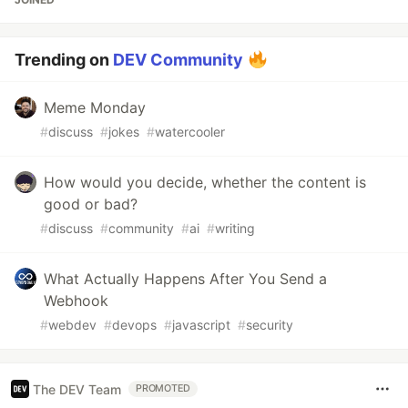
Trending on
DEV Community
Meme Monday
#
discuss
#
jokes
#
watercooler
How would you decide, whether the content is
good or bad?
#
discuss
#
community
#
ai
#
writing
What Actually Happens After You Send a
Webhook
#
webdev
#
devops
#
javascript
#
security
The DEV Team
PROMOTED