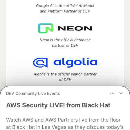
Google AI is the official AI Model
and Platform Partner of DEV
Neon is the official database
partner of DEV
Algolia is the official search partner
of DEV
DEV Community Live Events
AWS Security LIVE! from Black Hat
DEV Community
— A space to discuss and keep up software
development and manage your software career
Watch AWS and AWS Partners live from the floor
Home
DEV Challenges
DEV++
Videos
DEV Education Tracks
DEV Help
Advertise on DEV
at Black Hat in Las Vegas as they discuss today's