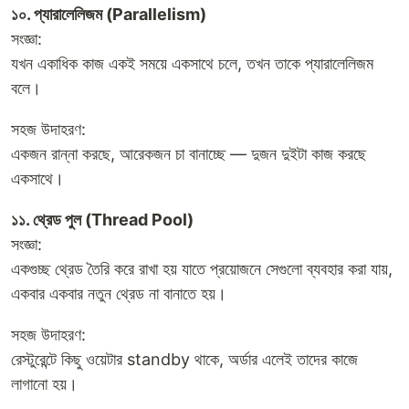
১০. প্যারালেলিজম (Parallelism)
সংজ্ঞা:
যখন একাধিক কাজ একই সময়ে একসাথে চলে, তখন তাকে প্যারালেলিজম
বলে।
সহজ উদাহরণ:
একজন রান্না করছে, আরেকজন চা বানাচ্ছে — দুজন দুইটা কাজ করছে
একসাথে।
১১. থ্রেড পুল (Thread Pool)
সংজ্ঞা:
একগুচ্ছ থ্রেড তৈরি করে রাখা হয় যাতে প্রয়োজনে সেগুলো ব্যবহার করা যায়,
একবার একবার নতুন থ্রেড না বানাতে হয়।
সহজ উদাহরণ:
রেস্টুরেন্টে কিছু ওয়েটার standby থাকে, অর্ডার এলেই তাদের কাজে
লাগানো হয়।