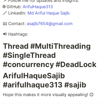
📌 Follow me for updates and insights:
🌐 GitHub:
ArifulHaque313
🔗 LinkedIn:
Md Ariful Haque Sajib
📧 Contact:
asajib7654@gmail.com
📢 Hashtags:
Thread #MultiThreading
#SingleThread
#concurrency #DeadLock
ArifulHaqueSajib
#arifulhaque313 #sajib
Hope this makes it more visually appealing! 😊