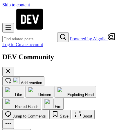
Skip to content
Powered by Algolia
Log in
Create account
DEV Community
Add reaction
Like
Unicorn
Exploding Head
Raised Hands
Fire
Jump to Comments
Save
Boost