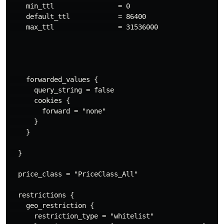
    min_ttl                = 0

    default_ttl            = 86400

    max_ttl                = 31536000

    forwarded_values {

      query_string = false

      cookies {

        forward = "none"

      }

    }

  }

  price_class = "PriceClass_All"

  restrictions {

    geo_restriction {

      restriction_type = "whitelist"
