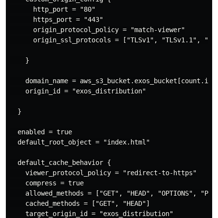
      http_port = "80"

      https_port = "443"

      origin_protocol_policy = "match-viewer"

      origin_ssl_protocols = ["TLSv1", "TLSv1.1", "TLS
    }

    domain_name = aws_s3_bucket.exos_bucket[count.inde
    origin_id = "exos_distribution"

  }

  enabled = true

  default_root_object = "index.html"

  default_cache_behavior {

    viewer_protocol_policy = "redirect-to-https"

    compress = true

    allowed_methods = ["GET", "HEAD", "OPTIONS", "PUT"
    cached_methods = ["GET", "HEAD"]

    target_origin_id = "exos_distribution"
