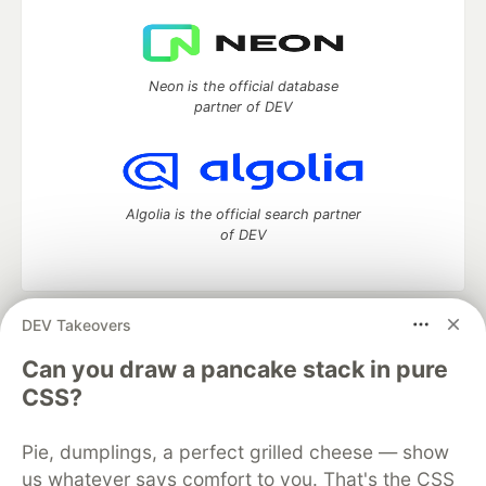
Neon is the official database
partner of DEV
Algolia is the official search partner
of DEV
DEV Takeovers
DEV Community
— A space to discuss and keep up software
development and manage your software career
Can you draw a pancake stack in pure
Home
DEV Challenges
DEV++
Videos
CSS?
DEV Education Tracks
DEV Help
Advertise on DEV
Organization Accounts
DEV Showcase
About
Contact
Pie, dumplings, a perfect grilled cheese — show
Free Postgres Database
DEV Shop
MLH
Code of Conduct
Privacy Policy
Terms of Use
us whatever says comfort to you. That's the CSS