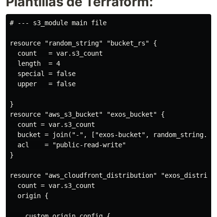
Plantillas de Terraform:
# --- s3_module main file

resource "random_string" "bucket_rs" {

  count   = var.s3_count

  length  = 4

  special = false

  upper   = false

}

resource "aws_s3_bucket" "exos_bucket" {

  count = var.s3_count

  bucket = join("-", ["exos-bucket", random_string.buc
  acl    = "public-read-write"

}

resource "aws_cloudfront_distribution" "exos_distribut
  count = var.s3_count

  origin {

    custom_origin_config {
