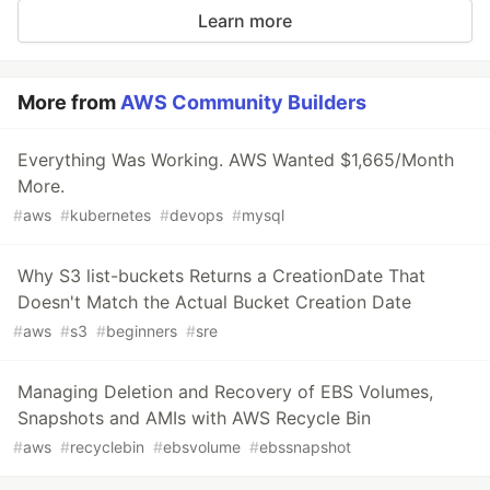
Learn more
More from
AWS Community Builders
Everything Was Working. AWS Wanted $1,665/Month
More.
#
aws
#
kubernetes
#
devops
#
mysql
Why S3 list-buckets Returns a CreationDate That
Doesn't Match the Actual Bucket Creation Date
#
aws
#
s3
#
beginners
#
sre
Managing Deletion and Recovery of EBS Volumes,
Snapshots and AMIs with AWS Recycle Bin
#
aws
#
recyclebin
#
ebsvolume
#
ebssnapshot