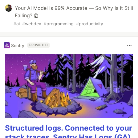
Your AI Model Is 99% Accurate — So Why Is It Still
Failing? 🤖
#
ai
#
webdev
#
programming
#
productivity
Sentry
PROMOTED
Structured logs. Connected to your
stack traces. Sentry Has Logs (GA)