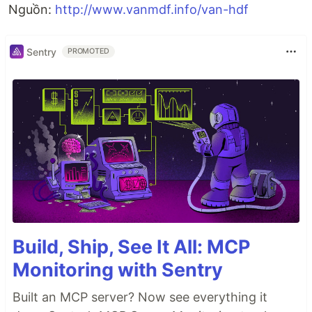
Nguồn:
http://www.vanmdf.info/van-hdf
Sentry
PROMOTED
Build, Ship, See It All: MCP
Monitoring with Sentry
Built an MCP server? Now see everything it