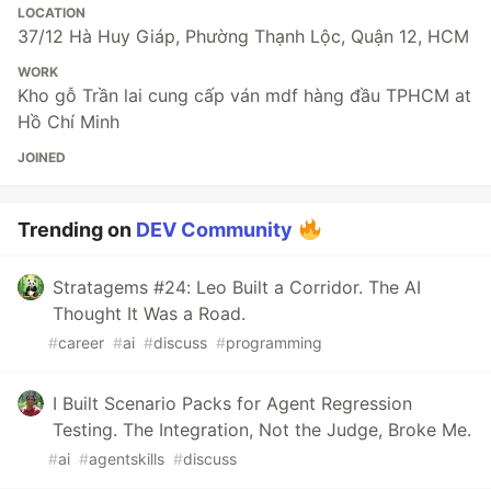
LOCATION
37/12 Hà Huy Giáp, Phường Thạnh Lộc, Quận 12, HCM
WORK
Kho gỗ Trần lai cung cấp ván mdf hàng đầu TPHCM at
Hồ Chí Minh
JOINED
Trending on
DEV Community
Stratagems #24: Leo Built a Corridor. The AI
Thought It Was a Road.
#
career
#
ai
#
discuss
#
programming
I Built Scenario Packs for Agent Regression
Testing. The Integration, Not the Judge, Broke Me.
#
ai
#
agentskills
#
discuss