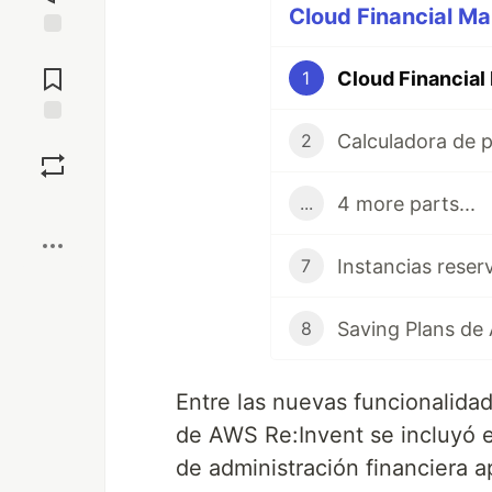
Cloud Financial M
Jump to
Comments
Cloud Financia
1
Calculadora de 
Save
2
4 more parts...
...
Boost
Instancias rese
7
Saving Plans de
8
Entre las nuevas funcionalida
de AWS Re:Invent se incluyó 
de administración financiera 