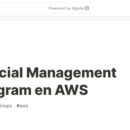
Powered by Algolia
ncial Management
ogram en AWS
finops
#
aws