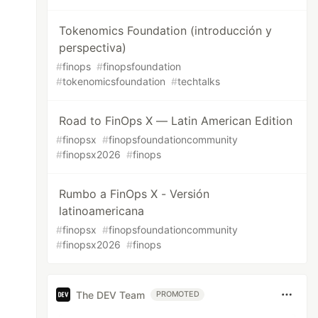
Tokenomics Foundation (introducción y
perspectiva)
#
finops
#
finopsfoundation
#
tokenomicsfoundation
#
techtalks
Road to FinOps X — Latin American Edition
#
finopsx
#
finopsfoundationcommunity
#
finopsx2026
#
finops
Rumbo a FinOps X - Versión
latinoamericana
#
finopsx
#
finopsfoundationcommunity
#
finopsx2026
#
finops
The DEV Team
PROMOTED