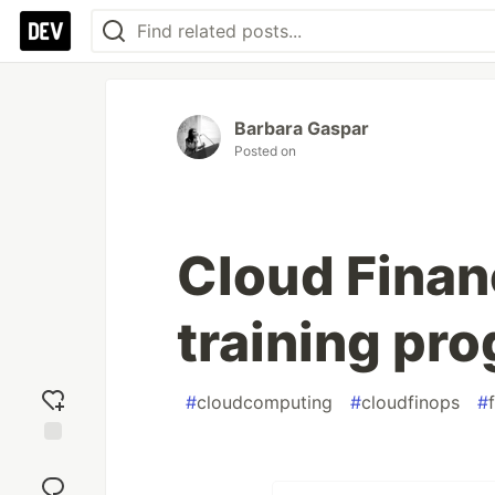
Barbara Gaspar
Posted on
Cloud Fina
training pr
#
cloudcomputing
#
cloudfinops
#
Add
reaction