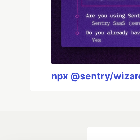
npx @sentry/wizard