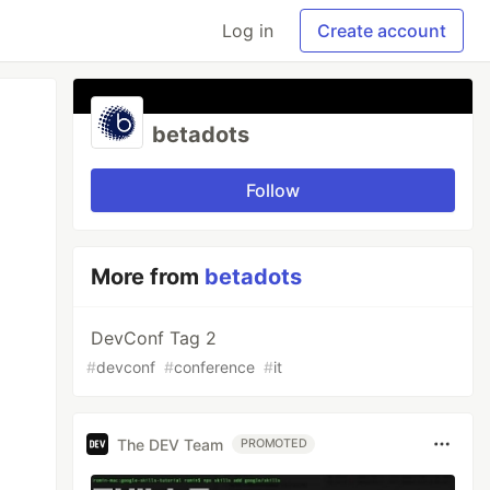
Log in
Create account
betadots
Follow
More from
betadots
DevConf Tag 2
#
devconf
#
conference
#
it
The DEV Team
PROMOTED