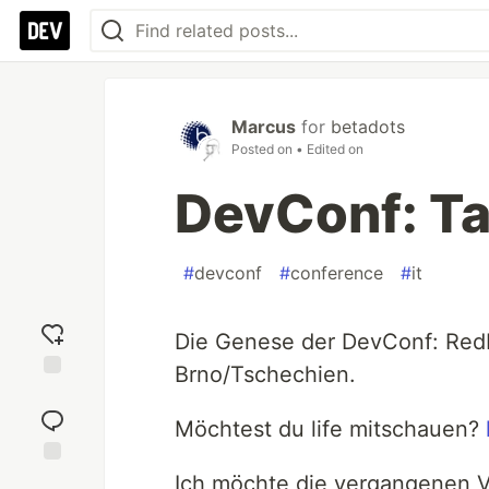
Marcus
for
betadots
Posted on
• Edited on
DevConf: Ta
#
devconf
#
conference
#
it
Die Genese der DevConf: RedH
Brno/Tschechien.
Add
reaction
Möchtest du life mitschauen?
Jump to
Ich möchte die vergangenen V