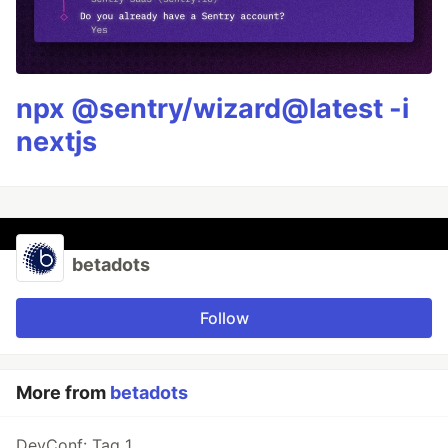
npx @sentry/wizard@latest -i
nextjs
betadots
Follow
More from
betadots
DevConf: Tag 1