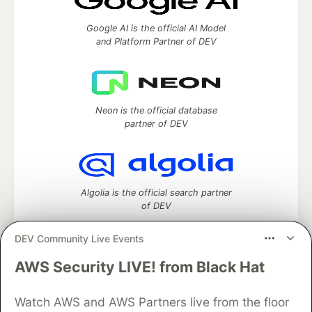
Google AI is the official AI Model
and Platform Partner of DEV
Neon is the official database
partner of DEV
Algolia is the official search partner
of DEV
DEV Community Live Events
AWS Security LIVE! from Black Hat
DEV Community
— A space to discuss and keep up software
development and manage your software career
Watch AWS and AWS Partners live from the floor
Home
DEV Challenges
DEV++
Videos