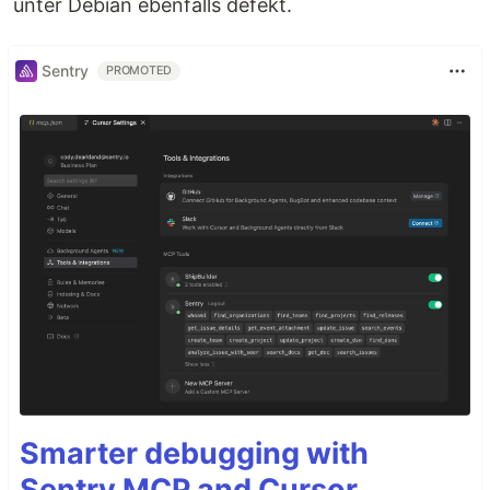
unter Debian ebenfalls defekt.
Sentry
PROMOTED
Smarter debugging with
Sentry MCP and Cursor