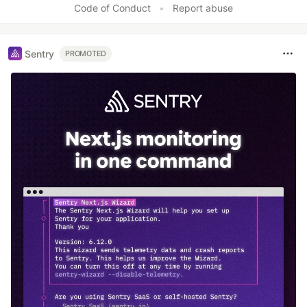
Code of Conduct
•
Report abuse
Sentry
PROMOTED