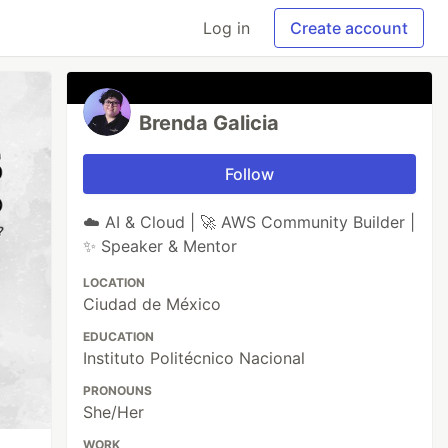
Log in
Create account
Brenda Galicia
Follow
☁️ AI & Cloud | 🚀 AWS Community Builder |
✨ Speaker & Mentor
LOCATION
Ciudad de México
EDUCATION
Instituto Politécnico Nacional
PRONOUNS
She/Her
WORK