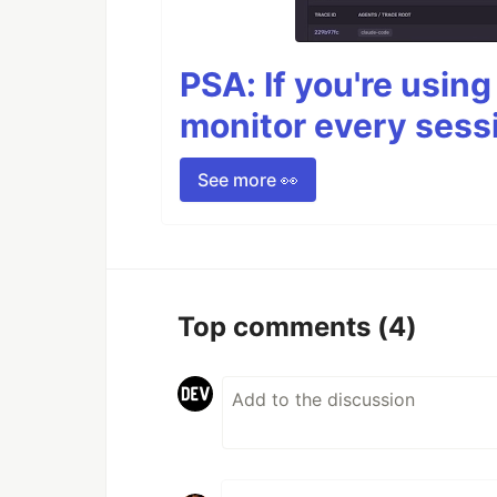
PSA: If you're usin
monitor every sess
See more 👀
Top comments
(4)