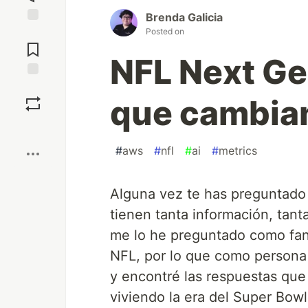
Brenda Galicia
Posted on
Jump to
Comments
NFL Next Gen
Save
que cambian
Boost
#
aws
#
nfl
#
ai
#
metrics
Alguna vez te has preguntado 
tienen tanta información, tant
me lo he preguntado como faná
NFL, por lo que como persona
y encontré las respuestas qu
viviendo la era del Super Bowl