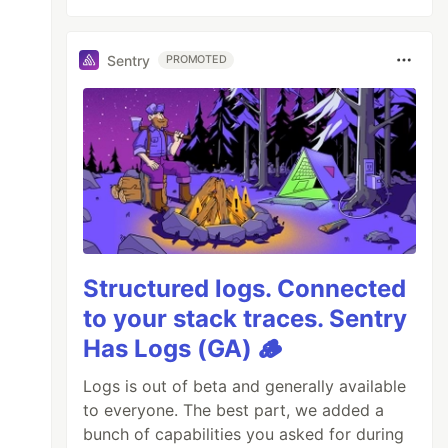
Sentry
PROMOTED
Structured logs. Connected
to your stack traces. Sentry
Has Logs (GA) 🪵
Logs is out of beta and generally available
to everyone. The best part, we added a
bunch of capabilities you asked for during