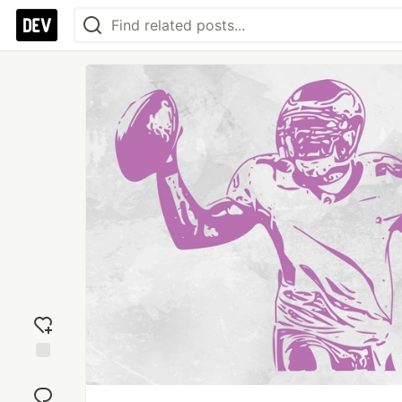
Add
reaction