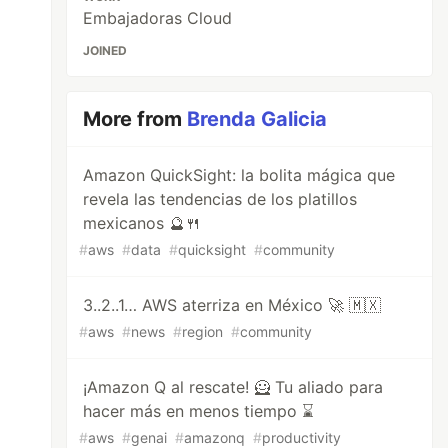
Embajadoras Cloud
JOINED
More from
Brenda Galicia
Amazon QuickSight: la bolita mágica que
revela las tendencias de los platillos
mexicanos 🔮🍴
#
aws
#
data
#
quicksight
#
community
3..2..1… AWS aterriza en México 🚀 🇲🇽
#
aws
#
news
#
region
#
community
¡Amazon Q al rescate! 🦸 Tu aliado para
hacer más en menos tiempo ⌛
#
aws
#
genai
#
amazonq
#
productivity