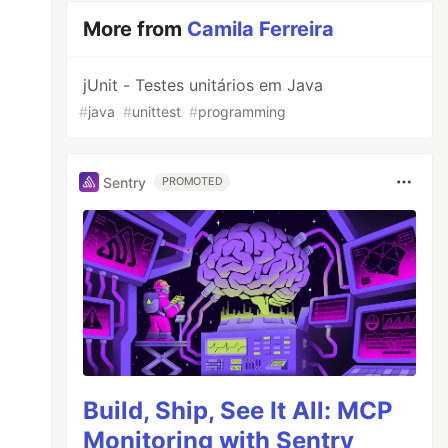
More from
Camila Ferreira
jUnit - Testes unitários em Java
#
java
#
unittest
#
programming
Sentry
PROMOTED
Build, Ship, See It All: MCP
Monitoring with Sentry