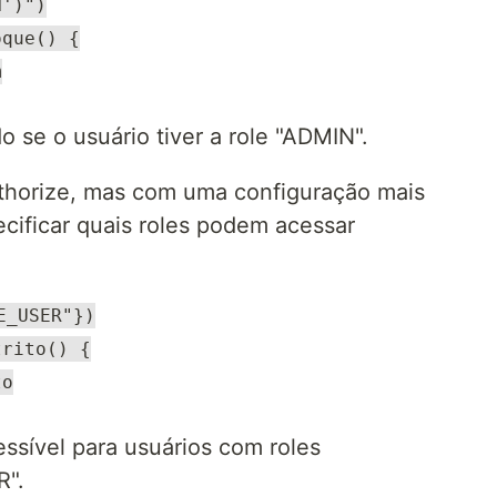
N')")
oque() {
m
 se o usuário tiver a role "ADMIN".
thorize, mas com uma configuração mais
cificar quais roles podem acessar
E_USER"})
trito() {
to
ssível para usuários com roles
".