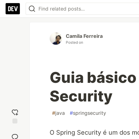
Camila Ferreira
Posted on
Guia básico
Security
#
java
#
springsecurity
Add
O Spring Security é um dos mó
reaction