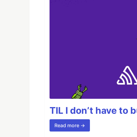
TIL I don’t have to 
Read more →