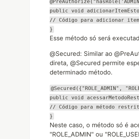
@PreAuthorize("hasRole('ADMI
public void adicionarItemEst
// Código para adicionar ite
}
Esse método só será executado
@Secured: Similar ao @PreAu
direta, @Secured permite espe
determinado método.
@Secured({"ROLE_ADMIN", "ROL
public void acessarMetodoRes
// Código para método restri
}
Neste caso, o método só é ace
"ROLE_ADMIN" ou "ROLE_USER