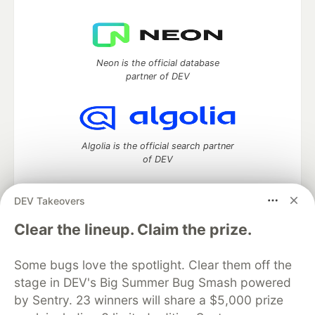
Neon is the official database
partner of DEV
Algolia is the official search partner
of DEV
DEV Takeovers
DEV Community
— A space to discuss and keep up software
Clear the lineup. Claim the prize.
development and manage your software career
Home
DEV Challenges
DEV++
Videos
Some bugs love the spotlight. Clear them off the
DEV Education Tracks
DEV Help
Advertise on DEV
stage in DEV's Big Summer Bug Smash powered
Organization Accounts
DEV Showcase
About
Contact
by Sentry. 23 winners will share a $5,000 prize
Free Postgres Database
DEV Shop
MLH
Code of Conduct
Privacy Policy
Terms of Use