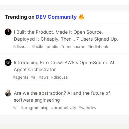
Trending on
DEV Community
I Built the Product. Made It Open Source.
Deployed It Cheaply. Then... 7 Users Signed Up.
#
discuss
#
buildinpublic
#
opensource
#
indiehack
Introducing Kiro Crew: AWS's Open-Source AI
Agent Orchestrator
#
agents
#
ai
#
aws
#
discuss
Are we the abstraction? AI and the future of
software engineering
#
ai
#
programming
#
productivity
#
webdev