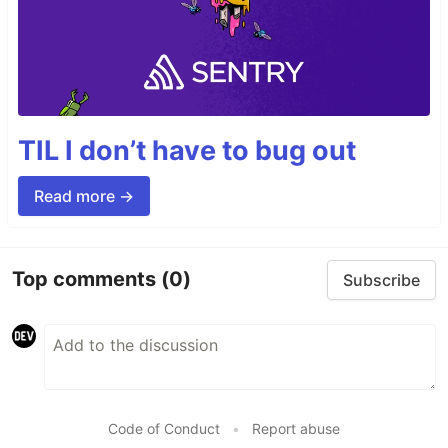
TIL I don’t have to bug out
Read more →
Top comments
(0)
Subscribe
Code of Conduct
•
Report abuse