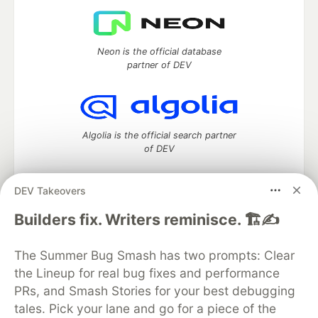
Neon is the official database
partner of DEV
Algolia is the official search partner
of DEV
DEV Takeovers
DEV Community
— A space to discuss and keep up software
Builders fix. Writers reminisce. 🏗️✍️
development and manage your software career
Home
DEV Challenges
DEV++
Videos
The Summer Bug Smash has two prompts: Clear
DEV Education Tracks
DEV Help
Advertise on DEV
the Lineup for real bug fixes and performance
Organization Accounts
DEV Showcase
About
Contact
PRs, and Smash Stories for your best debugging
Free Postgres Database
DEV Shop
MLH
Code of Conduct
Privacy Policy
Terms of Use
tales. Pick your lane and go for a piece of the