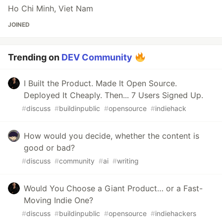
Ho Chi Minh, Viet Nam
JOINED
Trending on
DEV Community
I Built the Product. Made It Open Source.
Deployed It Cheaply. Then... 7 Users Signed Up.
#
discuss
#
buildinpublic
#
opensource
#
indiehack
How would you decide, whether the content is
good or bad?
#
discuss
#
community
#
ai
#
writing
Would You Choose a Giant Product… or a Fast-
Moving Indie One?
#
discuss
#
buildinpublic
#
opensource
#
indiehackers