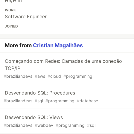
He/Him
WORK
Software Engineer
JOINED
More from
Cristian Magalhães
Começando com Redes: Camadas de uma conexão
TCP/IP
#
braziliandevs
#
aws
#
cloud
#
programming
Desvendando SQL: Procedures
#
braziliandevs
#
sql
#
programming
#
database
Desvendando SQL: Views
#
braziliandevs
#
webdev
#
programming
#
sql