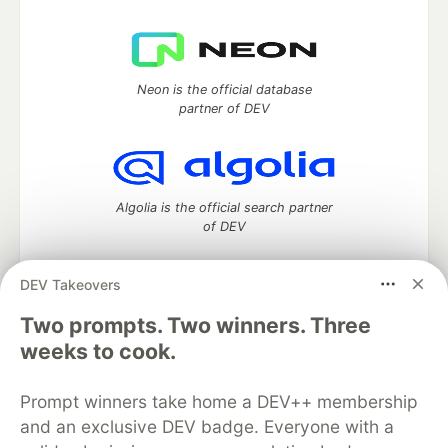
Neon is the official database
partner of DEV
Algolia is the official search partner
of DEV
DEV Takeovers
Two prompts. Two winners. Three
DEV Community
— A space to discuss and keep up software
development and manage your software career
weeks to cook.
Home
DEV Challenges
DEV++
Videos
DEV Education Tracks
DEV Help
Advertise on DEV
Prompt winners take home a DEV++ membership
Organization Accounts
DEV Showcase
About
Contact
and an exclusive DEV badge. Everyone with a
Free Postgres Database
DEV Shop
MLH
Code of Conduct
Privacy Policy
Terms of Use