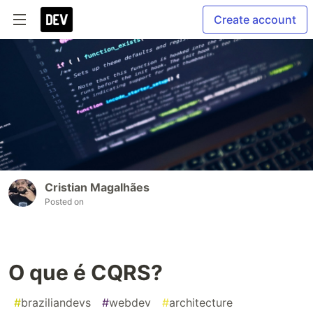
Create account
Cristian Magalhães
Posted on
O que é CQRS?
#
braziliandevs
#
webdev
#
architecture