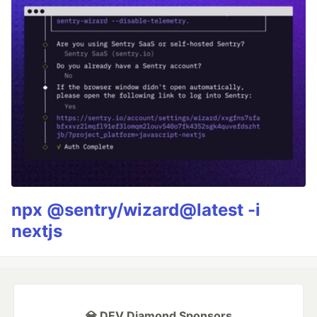
npx @sentry/wizard@latest -i
nextjs
💎 DEV Diamond Sponsors