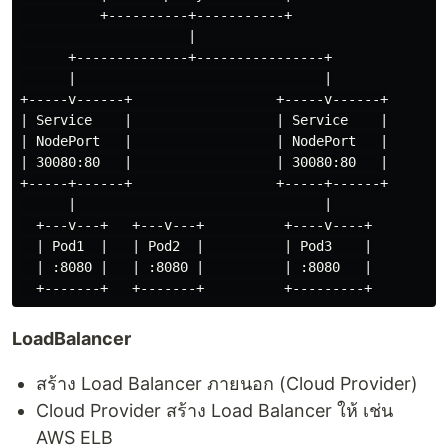
          +----------+-----------+

                     |

      +--------------+----------------+

      |                               |

+-----v------+                  +-----v------+

| Service    |                  | Service    |

| NodePort   |                  | NodePort   |

| 30080:80   |                  | 30080:80   |

+-----+------+                  +-----+------+

      |                               |

  +---v---+   +---v---+          +----v----+

  | Pod1  |   | Pod2  |          | Pod3    |

  | :8080 |   | :8080 |          | :8080   |

LoadBalancer
สร้าง Load Balancer ภายนอก (Cloud Provider)
Cloud Provider สร้าง Load Balancer ให้ เช่น
AWS ELB