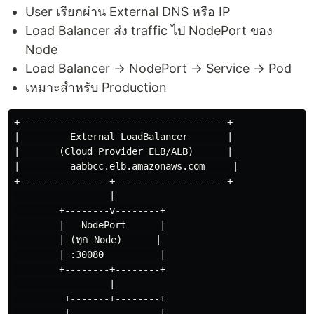
User เรียกผ่าน External DNS หรือ IP
Load Balancer ส่ง traffic ไป NodePort ของ
Node
Load Balancer → NodePort → Service → Pod
เหมาะสำหรับ Production
+-------------------------------------+

|         External LoadBalancer       |

|       (Cloud Provider ELB/ALB)      |

|         aabbcc.elb.amazonaws.com     |

+----------------+--------------------+

                 |

        +--------v--------+

        |   NodePort      |

        | (ทุก Node)      |

        | :30080          |

        +--------+--------+

                 |

         +-------+--------+

         |                |
