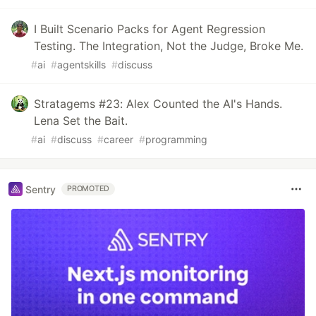
I Built Scenario Packs for Agent Regression
Testing. The Integration, Not the Judge, Broke Me.
#
ai
#
agentskills
#
discuss
Stratagems #23: Alex Counted the AI's Hands.
Lena Set the Bait.
#
ai
#
discuss
#
career
#
programming
Sentry
PROMOTED