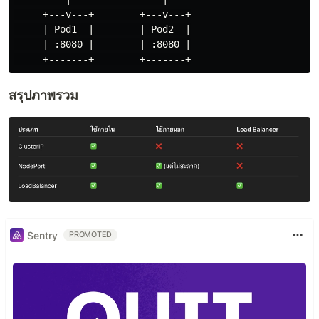
     +---v---+        +---v---+

     | Pod1  |        | Pod2  |

     | :8080 |        | :8080 |

สรุปภาพรวม
Sentry
PROMOTED