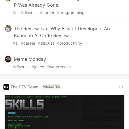
P Was Already Gone.
#
ai
#
discuss
#
career
#
programming
The Review Tax: Why 81% of Developers Are
Buried in AI Code Review
#
ai
#
career
#
discuss
#
productivity
Meme Monday
#
discuss
#
jokes
#
watercooler
The DEV Team
PROMOTED