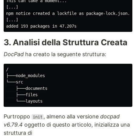
This can take a moment...

[...]

npm notice created a lockfile as package-lock.json. Yo
[...]

3. Analisi della Struttura Creata
DocPad
ha creato la seguente struttura:
/

├───node_modules

└───src

    ├───documents

    ├───files

Purtroppo
, almeno alla versione
docpad
init
v6.79.4
oggetto di questo articolo, inizializza una
struttura di