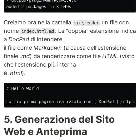
+ docpad-plugin-marked@2.4.0

Creiamo ora nella cartella
un file con
src\render
nome
. La "doppia" estensione indica
index.html.md
a
DocPad
di intendere
il file come
Markdown
(a causa dell'estensione
finale
.md
) da renderizzare come file
HTML
(visto
che l'estensione più interna
è
.html
).
# Hello World

5. Generazione del Sito
Web e Anteprima