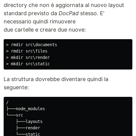
directory che non è aggiornata al nuovo layout
standard previsto da
DocPad
stesso. E'
necessario quindi rimuovere
due cartelle e creare due nuove:
> rmdir src\documents

> rmdir src\files

> mkdir src\render

La struttura dovrebbe diventare quindi la
seguente:
/

├───node_modules

└───src

    ├───layouts

    ├───render
