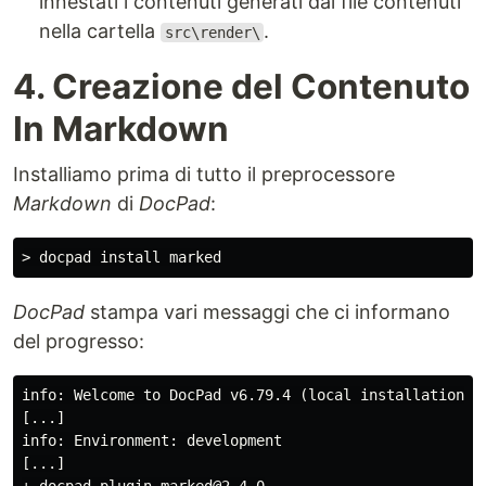
innestati i contenuti generati dai file contenuti
nella cartella
.
src\render\
4. Creazione del Contenuto
In Markdown
Installiamo prima di tutto il preprocessore
Markdown
di
DocPad
:
DocPad
stampa vari messaggi che ci informano
del progresso:
info: Welcome to DocPad v6.79.4 (local installation: .
[...]

info: Environment: development

[...]
