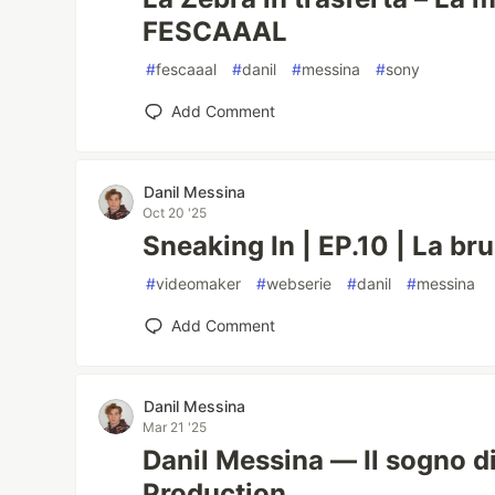
FESCAAAL
#
fescaaal
#
danil
#
messina
#
sony
Add Comment
Danil Messina
Oct 20 '25
Sneaking In | EP.10 | La br
#
videomaker
#
webserie
#
danil
#
messina
Add Comment
Danil Messina
Mar 21 '25
Danil Messina — Il sogno d
Production