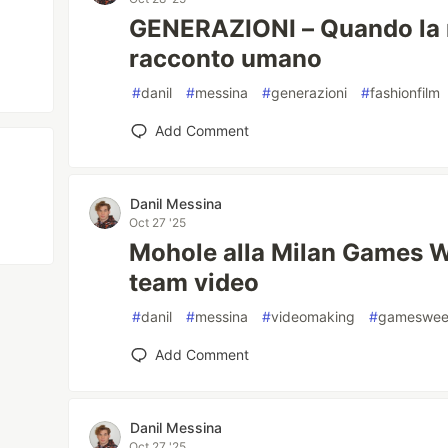
GENERAZIONI – Quando la m
racconto umano
#
danil
#
messina
#
generazioni
#
fashionfilm
Add Comment
Danil Messina
Oct 27 '25
Mohole alla Milan Games We
team video
#
danil
#
messina
#
videomaking
#
gameswe
Add Comment
Danil Messina
Oct 27 '25