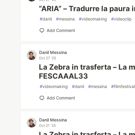
“ARIA” – Tradurre la paura 
#
danil
#
messina
#
videomaking
#
videoclip
Add Comment
Danil Messina
Oct 27 '25
La Zebra in trasferta – La 
FESCAAAL33
#
videomaking
#
danil
#
messina
#
filmfestiva
Add Comment
Danil Messina
Oct 21 '25
La Zebra in trasferta – La 