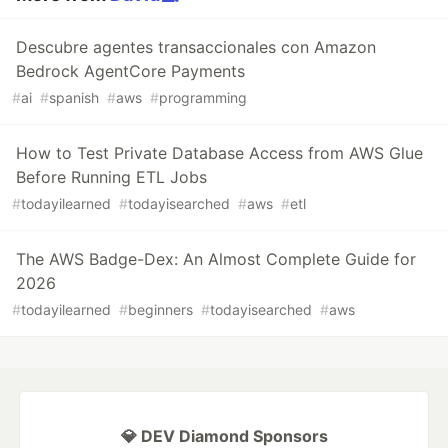
Descubre agentes transaccionales con Amazon
Bedrock AgentCore Payments
#
ai
#
spanish
#
aws
#
programming
How to Test Private Database Access from AWS Glue
Before Running ETL Jobs
#
todayilearned
#
todayisearched
#
aws
#
etl
The AWS Badge-Dex: An Almost Complete Guide for
2026
#
todayilearned
#
beginners
#
todayisearched
#
aws
💎 DEV Diamond Sponsors