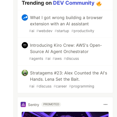
Trending on
DEV Community
What I got wrong building a browser
extension with an AI assistant
#
ai
#
webdev
#
startup
#
productivity
Introducing Kiro Crew: AWS's Open-
Source AI Agent Orchestrator
#
agents
#
ai
#
aws
#
discuss
Stratagems #23: Alex Counted the AI's
Hands. Lena Set the Bait.
#
ai
#
discuss
#
career
#
programming
Sentry
PROMOTED