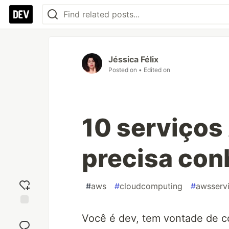
Jéssica Félix
Posted on
• Edited on
10 serviços
precisa con
#
aws
#
cloudcomputing
#
awsserv
Add
Você é dev, tem vontade de c
reaction