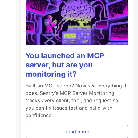
You launched an MCP
server, but are you
monitoring it?
Built an MCP server? Now see everything it
does. Sentry’s MCP Server Monitoring
tracks every client, tool, and request so
you can fix issues fast and build with
confidence.
Read more