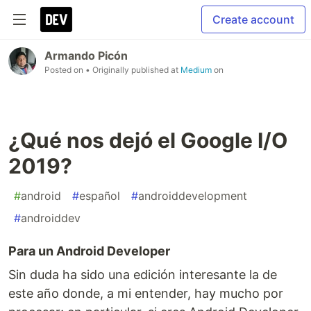
Create account
Armando Picón
Posted on
• Originally published at
Medium
on
¿Qué nos dejó el Google I/O
2019?
#
android
#
español
#
androiddevelopment
#
androiddev
Para un Android Developer
Sin duda ha sido una edición interesante la de
este año donde, a mi entender, hay mucho por