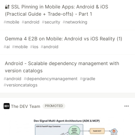
🔐 SSL Pinning in Mobile Apps: Android & iOS
(Practical Guide + Trade-offs) - Part 1
#
mobile
#
android
#
security
#
networking
Gemma 4 E2B on Mobile: Android vs iOS Reality (1)
#
ai
#
mobile
#
ios
#
android
Android - Scalable dependency management with
version catalogs
#
android
#
dependencymanagement
#
gradle
#
versioncatalogs
The DEV Team
PROMOTED