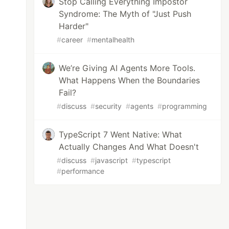
Stop Calling Everything Impostor
Syndrome: The Myth of "Just Push
Harder"
#
career
#
mentalhealth
We’re Giving AI Agents More Tools.
What Happens When the Boundaries
Fail?
#
discuss
#
security
#
agents
#
programming
TypeScript 7 Went Native: What
Actually Changes And What Doesn't
#
discuss
#
javascript
#
typescript
#
performance