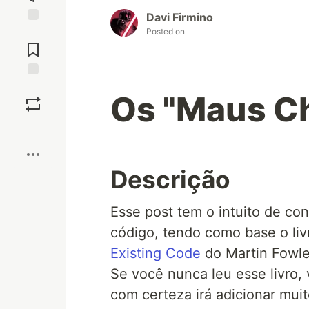
Davi Firmino
Posted on
Jump to
Comments
Save
Os "Maus Ch
Boost
Descrição
Esse post tem o intuito de co
código, tendo como base o li
Existing Code
do Martin Fowle
Se você nunca leu esse livro,
com certeza irá adicionar muit