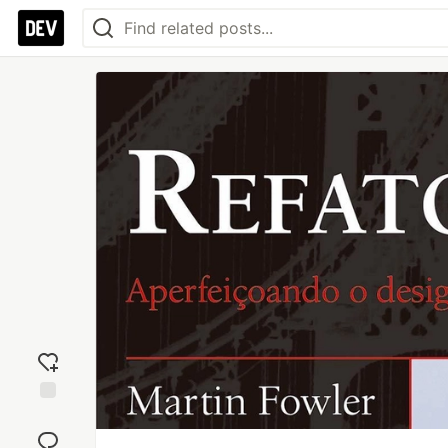
Add
reaction