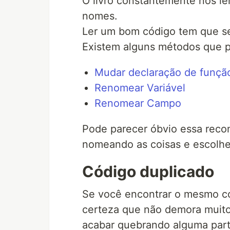
O livro constantemente nos l
nomes.
Ler um bom código tem que ser
Existem alguns métodos que p
Mudar declaração de funçã
Renomear Variável
Renomear Campo
Pode parecer óbvio essa reco
nomeando as coisas e escolher
Código duplicado
Se você encontrar o mesmo có
certeza que não demora muito
acabar quebrando alguma part