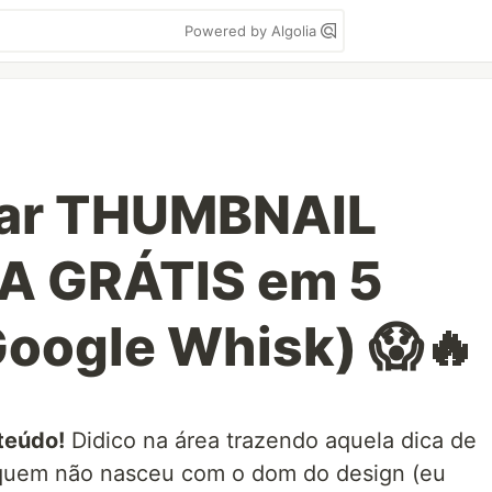
Powered by Algolia
iar THUMBNAIL
IA GRÁTIS em 5
oogle Whisk) 😱🔥
teúdo!
Didico na área trazendo aquela dica de
e quem não nasceu com o dom do design (eu