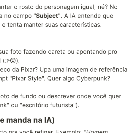
nter o rosto do personagem igual, né? No
ua no campo
"Subject"
. A IA entende que
e tenta manter suas características.
sua foto fazendo careta ou apontando pro
l 👉😲).
eco da Pixar? Upa uma imagem de referência
pt "Pixar Style". Quer algo Cyberpunk?
oto de fundo ou descrever onde você quer
nk" ou "escritório futurista").
ue manda na IA)
to pra você refinar. Exemplo:
"Homem