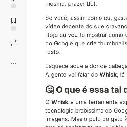
mesmo, prazer 🙋‍♂️).
Jump to
Se você, assim como eu, gast
Comments
vídeo decente do que gravand
Hoje eu vou te mostrar como 
Save
do Google que cria thumbnail
rosto.
Boost
Esquece aquela dor de cabeça
A gente vai falar do
Whisk
, l
🤔 O que é essa tal
O
Whisk
é uma ferramenta exp
tecnologia brabíssima do Goo
imagens. Mas o pulo do gato 