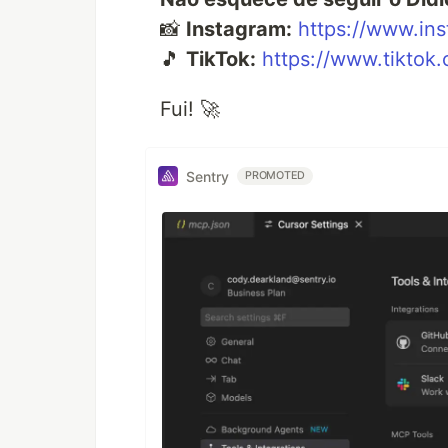
📸
Instagram:
https://www.ins
🎵
TikTok:
https://www.tiktok
Fui! 🚀
Sentry
PROMOTED