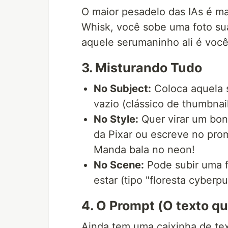
O maior pesadelo das IAs é ma
Whisk, você sobe uma foto s
aquele serumaninho ali é você 
3. Misturando Tudo
No Subject:
Coloca aquela 
vazio (clássico de thumbnai
No Style:
Quer virar um bon
da Pixar ou escreve no prom
Manda bala no neon!
No Scene:
Pode subir uma f
estar (tipo "floresta cyberpu
4. O Prompt (O texto q
Ainda tem uma caixinha de tex