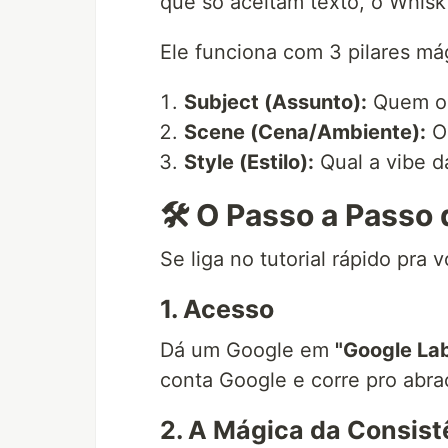
que só aceitam texto, o Whisk 
Ele funciona com 3 pilares má
Subject (Assunto):
Quem ou
Scene (Cena/Ambiente):
On
Style (Estilo):
Qual a vibe da
🛠️ O Passo a Passo
Se liga no tutorial rápido pra
1. Acesso
Dá um Google em
"Google La
conta Google e corre pro abra
2. A Mágica da Consistên