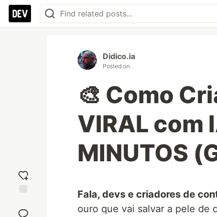
Didico.ia
Posted on
🎨 Como Cr
VIRAL com 
MINUTOS (G
Fala, devs e criadores de con
Add
ouro que vai salvar a pele d
reaction