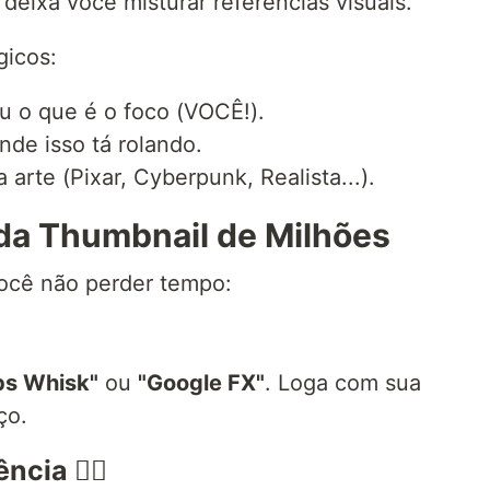
deixa você misturar referências visuais.
gicos:
 o que é o foco (VOCÊ!).
de isso tá rolando.
 arte (Pixar, Cyberpunk, Realista...).
 da Thumbnail de Milhões
 você não perder tempo:
bs Whisk"
ou
"Google FX"
. Loga com sua
ço.
cia 🧙‍♂️