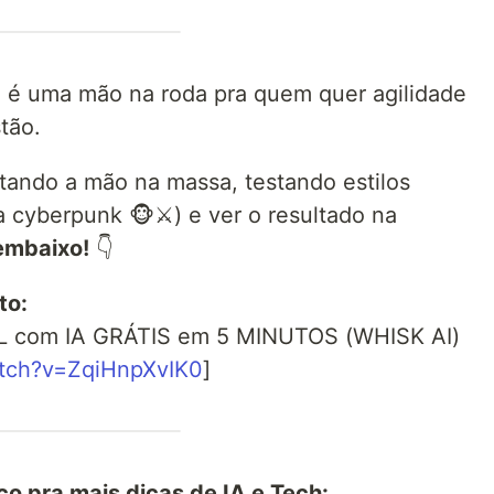
a é uma mão na roda pra quem quer agilidade
tão.
tando a mão na massa, testando estilos
 cyberpunk 🐵⚔️) e ver o resultado na
 embaixo!
👇
to:
 com IA GRÁTIS em 5 MINUTOS (WHISK AI)
atch?v=ZqiHnpXvIK0
]
co pra mais dicas de IA e Tech: