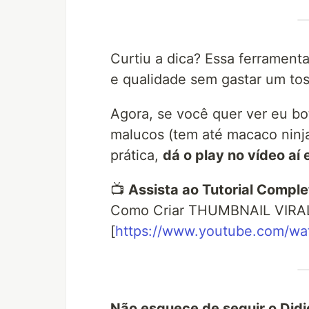
Curtiu a dica? Essa ferrament
e qualidade sem gastar um tos
Agora, se você quer ver eu bo
malucos (tem até macaco ninja
prática,
dá o play no vídeo aí
📺
Assista ao Tutorial Comple
Como Criar THUMBNAIL VIRAL
[
https://www.youtube.com/w
Não esquece de seguir o Didi