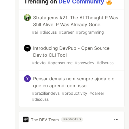
Trending on
DEV Community
Stratagems #21: The AI Thought P Was
Still Alive. P Was Already Gone.
#
ai
#
discuss
#
career
#
programming
Introducing DevPub - Open Source
Dev.to CLI Tool
#
devto
#
opensource
#
showdev
#
discuss
Pensar demais nem sempre ajuda e o
que eu aprendi com isso
#
braziliandevs
#
productivity
#
career
#
discuss
The DEV Team
PROMOTED