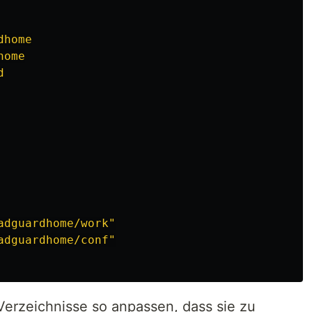
dhome
home
d
adguardhome/work"
adguardhome/conf"
erzeichnisse so anpassen, dass sie zu