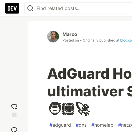
Marco
Posted on
• Originally published at
blog.d
AdGuard Ho
ultimativer 
🧑🏼‍🚀
Add
#
adguard
#
dns
#
homelab
#
netz
reaction