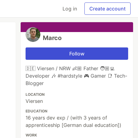
Log in
Create account
Marco
Follow
🇩🇪 Viersen / NRW 👶🏼 Father 🧑🏼‍💻
Developer 🎶 #hardstyle 🎮 Gamer 📑 Tech-
Blogger
LOCATION
Viersen
EDUCATION
16 years dev exp / (with 3 years of
apprenticeship [German dual education])
WORK