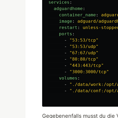
services
:
adguardhome
:
container_name
:
adguar
image
:
adguard/adguard
restart
:
unless-stoppe
ports
:
-
"
53:53/tcp"
-
"
53:53/udp"
-
"
67:67/udp"
-
"
80:80/tcp"
-
"
443:443/tcp"
-
"
3000:3000/tcp"
volumes
:
-
"
./data/work:/opt/
-
"
./data/conf:/opt/
Gegebenenfalls musst du die V